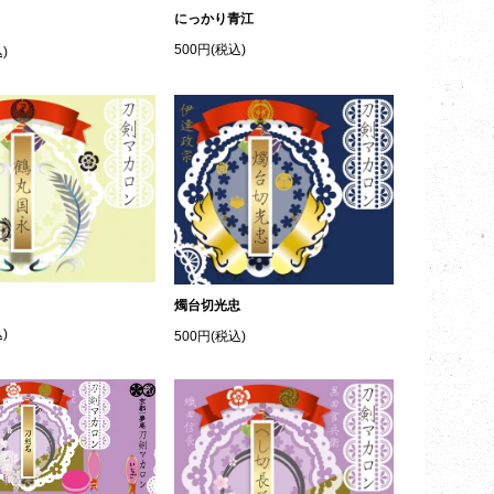
にっかり青江
500円(税込)
)
燭台切光忠
)
500円(税込)