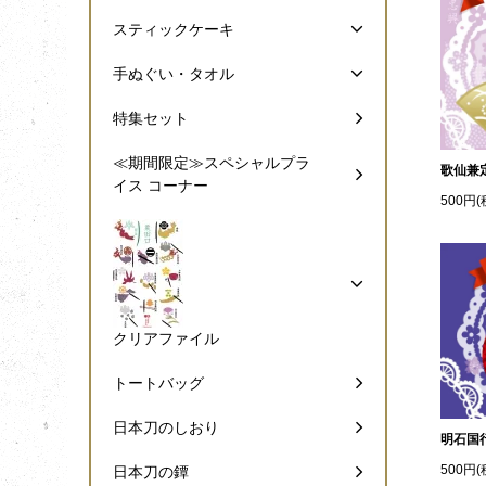
スティックケーキ
手ぬぐい・タオル
特集セット
≪期間限定≫スペシャルプラ
歌仙兼
イス コーナー
500円(
クリアファイル
トートバッグ
日本刀のしおり
明石国
500円(
日本刀の鐔