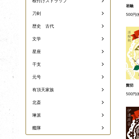
根付けストラップ
岩融
刀剣
500円(
歴史 古代
文学
星座
干支
元号
髭切
有頂天家族
500円(
北斎
琳派
艦隊