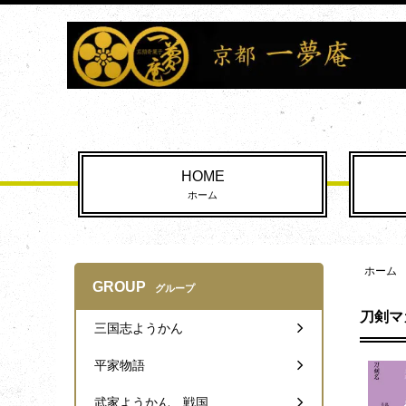
HOME
ホーム
ホーム
GROUP
グループ
刀剣マ
三国志ようかん
平家物語
武家ようかん 戦国