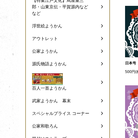
【特集江戸文化】蔦屋重三
郎・山東京伝・平賀源内など
など
浮世絵ようかん
アウトレット
公家ようかん
日本号
源氏物語ようかん
500円(
百人一首ようかん
武家ようかん 幕末
スペシャルプライス コーナー
公家和歌ろん