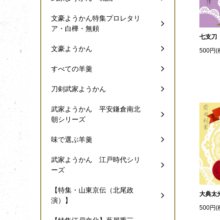
文豪ようかん特集プロレタリ
ア・白樺・無頼
七支刀
文豪ようかん
500円(
すべての羊羹
刀剣武家ようかん
武家ようかん 平安鎌倉南北
朝シリーズ
味で選ぶ羊羹
武家ようかん 江戸時代シリ
ーズ
【特集・山東京伝（北尾政
大典太
演）】
500円(