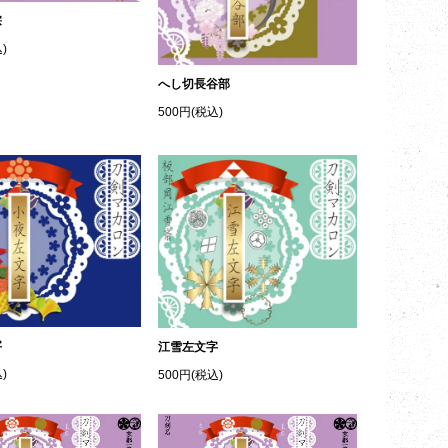
宗
)
へし切長谷部
500円(税込)
字
江雪左文字
)
500円(税込)