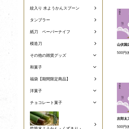
紋入り 水ようかんスプーン
タンブラー
紙刀 ペーパーナイフ
模造刀
山伏国
500円(
その他の雑貨グッズ
和菓子
福袋【期間限定商品】
洋菓子
チョコレート菓子
次郎太
500円(
竹筒水ようかん・くずきり・