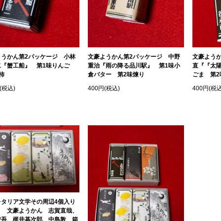
ようかん第2パッケージ 小林
文豪ようかん第2パッケージ 中野
文豪よう
二『蟹工船』 第1味りんご
重治『雨の降る品川駅』 第1味小
直『『太
柿
倉バター 第2味煉り
ごま 第2
(税込)
400円(税込)
400円(税込
レタリア文学その周辺4個入り
ト 文豪ようかん 志賀直哉、
安吾、梶井基次郎、中島敦 箱