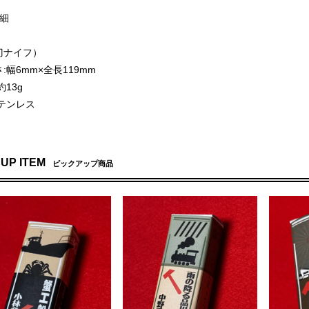
詳細
刀ナイフ）
幅6mm×全長119mm
13g
テンレス
 UP ITEM
ピックアップ商品