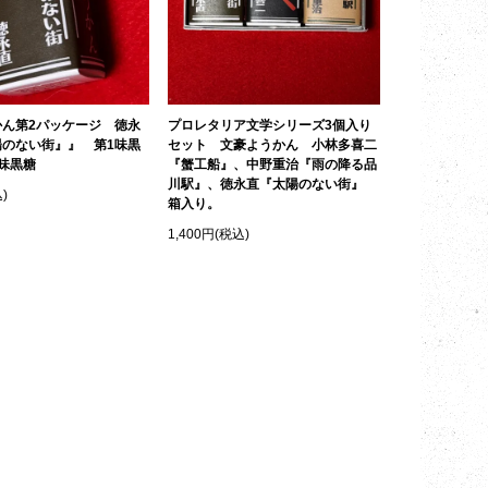
かん第2パッケージ 徳永
プロレタリア文学シリーズ3個入り
陽のない街』』 第1味黒
セット 文豪ようかん 小林多喜二
味黒糖
『蟹工船』、中野重治『雨の降る品
川駅』、徳永直『太陽のない街』
)
箱入り。
1,400円(税込)