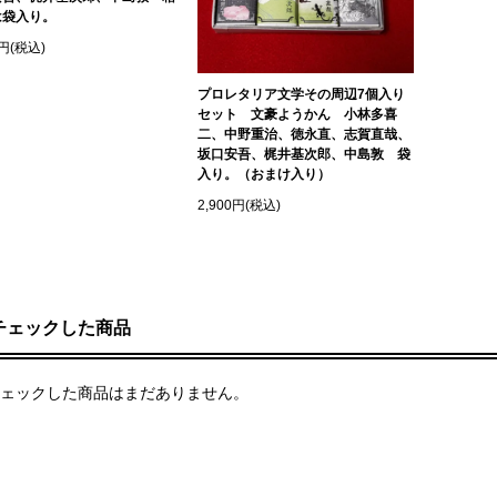
は袋入り。
0円(税込)
プロレタリア文学その周辺7個入り
セット 文豪ようかん 小林多喜
二、中野重治、徳永直、志賀直哉、
坂口安吾、梶井基次郎、中島敦 袋
入り。（おまけ入り）
2,900円(税込)
チェックした商品
ェックした商品はまだありません。