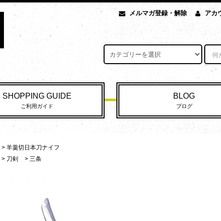
メルマガ登録・解除
アカ
SHOPPING GUIDE
BLOG
ご利用ガイド
ブログ
>
羊羹切日本刀ナイフ
>
刀剣
>
三条