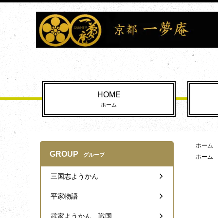
HOME
ホーム
ホーム
GROUP
グループ
ホーム
三国志ようかん
平家物語
武家ようかん 戦国