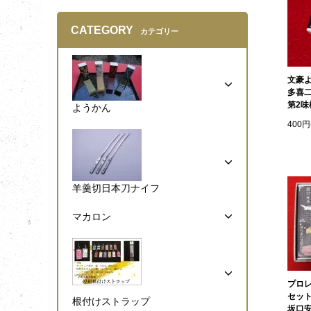
CATEGORY
カテゴリー
文豪
多喜
第2味
ようかん
400円
羊羹切日本刀ナイフ
マカロン
プロ
セッ
根付けストラップ
坂口