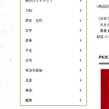
根付けストラップ
○商品
刀剣
（日本
歴史 古代
大きさ:
文学
重量:約
材質:ス
星座
干支
PICK
元号
有頂天家族
北斎
琳派
艦隊