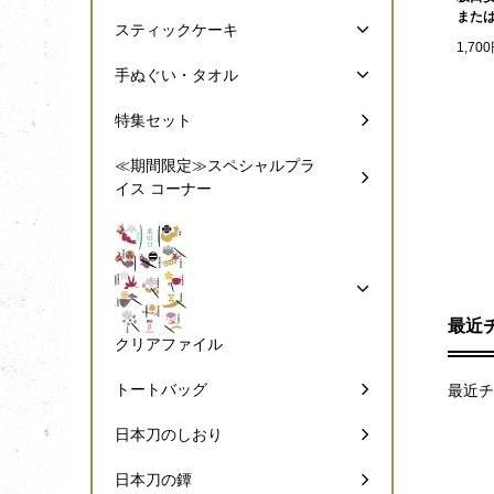
また
スティックケーキ
1,70
手ぬぐい・タオル
特集セット
≪期間限定≫スペシャルプラ
イス コーナー
最近
クリアファイル
トートバッグ
最近チ
日本刀のしおり
日本刀の鐔