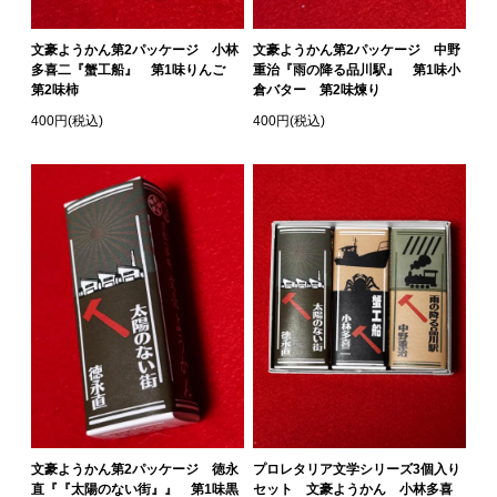
文豪ようかん第2パッケージ 小林
文豪ようかん第2パッケージ 中野
多喜二『蟹工船』 第1味りんご
重治『雨の降る品川駅』 第1味小
第2味柿
倉バター 第2味煉り
400円(税込)
400円(税込)
文豪ようかん第2パッケージ 徳永
プロレタリア文学シリーズ3個入り
直『『太陽のない街』』 第1味黒
セット 文豪ようかん 小林多喜