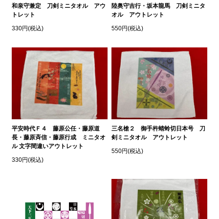
和泉守兼定 刀剣ミニタオル アウ
陸奥守吉行・坂本龍馬 刀剣ミニタ
トレット
オル アウトレット
330円(税込)
550円(税込)
平安時代Ｆ４ 藤原公任・藤原道
三名槍２ 御手杵蜻蛉切日本号 刀
長・藤原斉信・藤原行成 ミニタオ
剣ミニタオル アウトレット
ル 文字間違いアウトレット
550円(税込)
330円(税込)