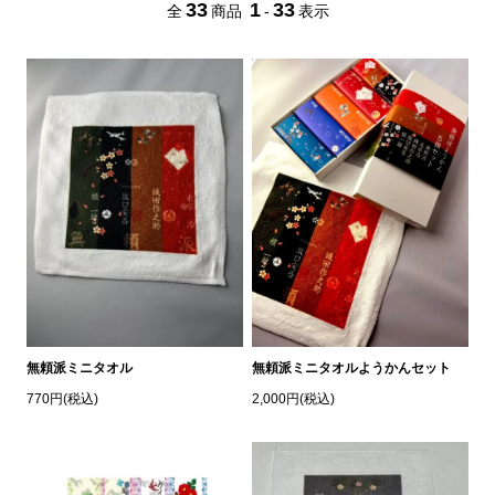
33
1
33
全
商品
-
表示
無頼派ミニタオル
無頼派ミニタオルようかんセット
770円(税込)
2,000円(税込)