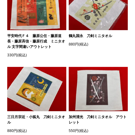
平安時代Ｆ４ 藤原公任・藤原道
鶴丸国永 刀剣ミニタオル
長・藤原斉信・藤原行成 ミニタオ
880円(税込)
ル 文字間違いアウトレット
330円(税込)
三日月宗近・小狐丸 刀剣ミニタオ
加州清光 刀剣ミニタオル アウト
ル
レット
880円(税込)
550円(税込)