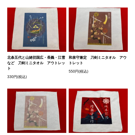
北条五代と山姥切国広・長義・江雪
和泉守兼定 刀剣ミニタオル アウ
など 刀剣ミニタオル アウトレッ
トレット
ト
550円(税込)
330円(税込)