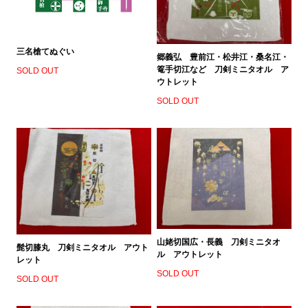
三名槍てぬぐい
郷義弘 豊前江・松井江・桑名江・
篭手切江など 刀剣ミニタオル ア
SOLD OUT
ウトレット
SOLD OUT
山姥切国広・長義 刀剣ミニタオ
髭切膝丸 刀剣ミニタオル アウト
ル アウトレット
レット
SOLD OUT
SOLD OUT