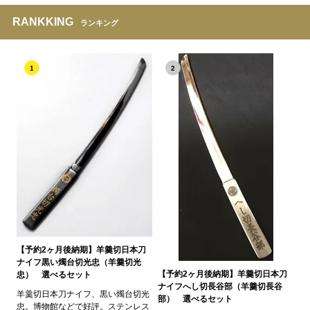
RANKKING
ランキング
1
2
【予約2ヶ月後納期】羊羹切日本刀
ナイフ黒い燭台切光忠（羊羹切光
【予約2ヶ月後納期】羊羹切日本刀
忠） 選べるセット
ナイフへし切長谷部（羊羹切長谷
羊羹切日本刀ナイフ、黒い燭台切光
部） 選べるセット
忠。博物館などで好評。ステンレス