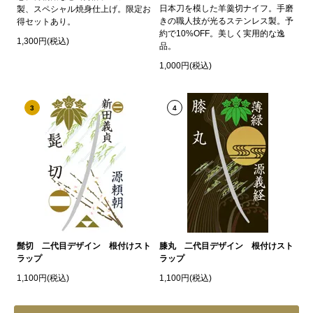
日本刀を模した羊羹切ナイフ。手磨
製、スペシャル焼身仕上げ。限定お
きの職人技が光るステンレス製。予
得セットあり。
約で10%OFF。美しく実用的な逸
1,300円(税込)
品。
1,000円(税込)
3
4
髭切 二代目デザイン 根付けスト
膝丸 二代目デザイン 根付けスト
ラップ
ラップ
1,100円(税込)
1,100円(税込)