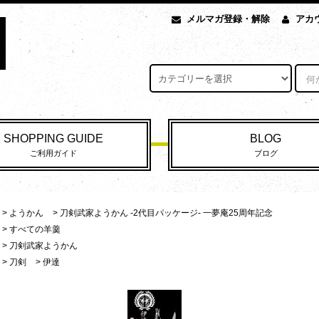
メルマガ登録・解除
アカ
SHOPPING GUIDE
BLOG
ご利用ガイド
ブログ
>
ようかん
>
刀剣武家ようかん -2代目パッケージ- 一夢庵25周年記念
>
すべての羊羹
>
刀剣武家ようかん
>
刀剣
>
伊達