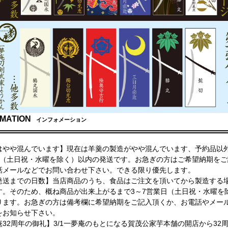
MATION
インフォメーション
はやや混んでいます】現在は羊羹の製造がやや混んでいます、予約品以外
日（土日祝・水曜を除く）以内の発送です。お急ぎの方はご希望納期をご
話メールなどでお問い合わせ下さい。できる限り優先します。
発送までの日数】当店商品のうち、食品はご注文を頂いてから製造する
す。そのため、概ね商品が出来上がるまで3～7営業日（土日祝・水曜を
ります。お急ぎの方は備考欄に希望納期をご記入頂くか、お電話やメー
をお知らせ下さい。
庵32周年の御礼】3/1一夢庵のもとになる賀茂公家芋本舗の開店から32