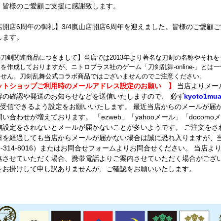
。皆様のご愛顧ご支援に感謝致します。
店開店6周年の御礼】3/4嵐山店開店6周年を迎えました。皆様のご愛顧
します。
刀剣関連商品につきまして】当店では2013年より著名な刀剣の名称やそれを
を作成しておりますが、ニトロプラス社のゲーム「刀剣乱舞-online-」とは
ません。刀剣乱舞公式コラボ商品ではございませんのでご注意ください。
ットショップご利用時のメールアドレス設定のお願い 】
当店よりメー
容の確認や発送のお知らせなどを送信いたしますので、 必ず
kyoto1mu
受信できるよう設定をお願いいたします。 最近当店からのメールが届
い合わせが増えております。 「ezweb」「yahooメール」「docomo
信設定をされないとメールが届かないことが多いようです。 ご注文をさ
日を経過しても当店からメールが届かない場合は誠に恐れ入りますが、
5-314-8016）またはお問合せフォームよりお問合せください。 当店よ
絡させていただく場合、携帯電話よりご案内させていただく場合がござ
をお掛けして申し訳ありませんが、ご確認をお願いいたします。