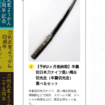
【予約2ヶ月後納期】羊羹
1
切日本刀ナイフ黒い燭台
切光忠（羊羹切光忠）
選べるセット
羊羹切日本刀ナイフ、黒い燭台切光忠。
博物館などで好評。ステンレス製、スペ
シャル焼身仕上げ。限定お得セットあ
り。