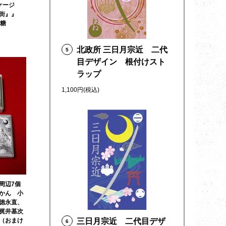
ッケージ
い街』』
黒糖
北政所 三日月宗近 二代
5
目デザイン 根付けスト
ラップ
1,100円(税込)
周辺7個
かん 小
徳永直、
梶井基次
（おまけ
三日月宗近 二代目デザ
6