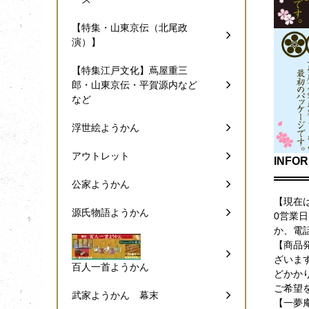
【特集・山東京伝（北尾政
演）】
【特集江戸文化】蔦屋重三
郎・山東京伝・平賀源内など
など
浮世絵ようかん
アウトレット
INFOR
公家ようかん
【現在
源氏物語ようかん
0営業
か、電
【商品
ざいま
百人一首ようかん
どかか
ご希望
武家ようかん 幕末
【一夢