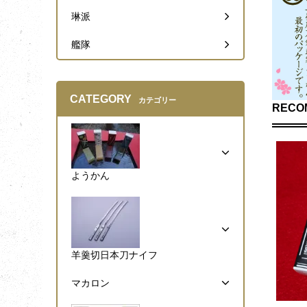
琳派
艦隊
CATEGORY
カテゴリー
RECO
ようかん
羊羹切日本刀ナイフ
マカロン