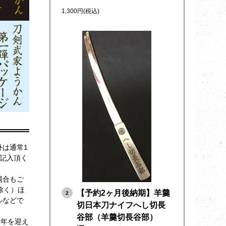
1,300円(税込)
は通常1
記入頂く
場合もご
除く）ほ
【予約2ヶ月後納期】羊羹
2
ルなどで
切日本刀ナイフへし切長
谷部（羊羹切長谷部）
周年を迎え