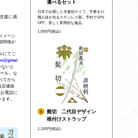
選べるセット
日本刀を模した羊羹切ナイフ。手磨きの
ご支援に感
職人技が光るステンレス製。予約で10%
OFF。美しく実用的な逸品。
1,000円(税込)
イメージ
一切関係が
ルにてご
an@gmai
かないと
メール」な
れてから
当店連絡
りお電話に
います。
髭切 二代目デザイン
3
根付けストラップ
1,100円(税込)