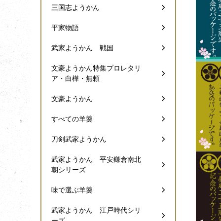
三国志ようかん
平家物語
武家ようかん 戦国
文豪ようかん特集プロレタリ
ア・白樺・無頼
文豪ようかん
すべての羊羹
刀剣武家ようかん
武家ようかん 平安鎌倉南北
朝シリーズ
味で選ぶ羊羹
武家ようかん 江戸時代シリ
ーズ