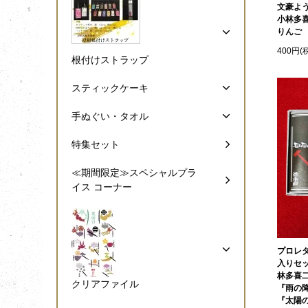
文豪よ
小林多
りんご
400円(
根付けストラップ
スティックケーキ
手ぬぐい・タオル
特集セット
≪期間限定≫スペシャルプラ
イス コーナー
プロレ
入りセ
林多喜
クリアファイル
『雨の
『太陽