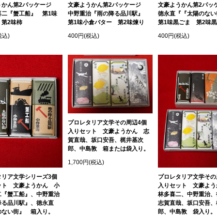
うかん第2パッケージ
文豪ようかん第2パッケージ
文豪ようかん第2パ
喜二『蟹工船』 第1味
中野重治『雨の降る品川駅』
徳永直『『太陽のな
 第2味柿
第1味小倉バター 第2味煉り
第1味黒ごま 第2味
税込)
400円(税込)
400円(税込)
プロレタリア文学その周辺4個
入りセット 文豪ようかん 志
賀直哉、坂口安吾、梶井基次
郎、中島敦 箱または袋入り。
1,700円(税込)
タリア文学シリーズ3個
プロレタリア文学その
ット 文豪ようかん 小
入りセット 文豪よう
二『蟹工船』、中野重治
林多喜二、中野重治、
降る品川駅』、徳永直
志賀直哉、坂口安吾、
のない街』 箱入り。
郎、中島敦 袋入り。