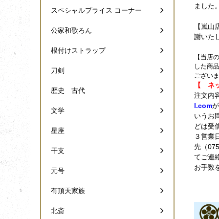
ました
スペシャルプライス コーナー
【嵐山
公家和歌ろん
謝いた
根付けストラップ
【当店の
した商品
刀剣
ござい
【 ネ
歴史 古代
注文内
l.com
が
文学
いうお問
どは受
星座
３営業
先（07
干支
てご連
お手数
元号
有頂天家族
北斎