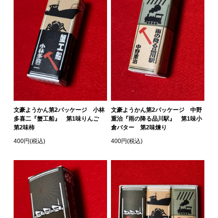
文豪ようかん第2パッケージ 小林
文豪ようかん第2パッケージ 中野
多喜二『蟹工船』 第1味りんご
重治『雨の降る品川駅』 第1味小
第2味柿
倉バター 第2味煉り
400円(税込)
400円(税込)