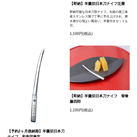
【即納】羊羹切日本刀ナイフ泛塵
即納可能な日本刀型ナイフ。伝統の燕三条
産ステンレス製で丁寧に手仕上げされ、磨
き跡が心地よい風合い。羊羹付きセットも
可。
1,100円(税込)
【即納】羊羹切日本刀ナイフ 骨喰
藤四郎
1,100円(税込)
【予約2ヶ月後納期】羊羹切日本刀
ナイフ 和泉守兼定