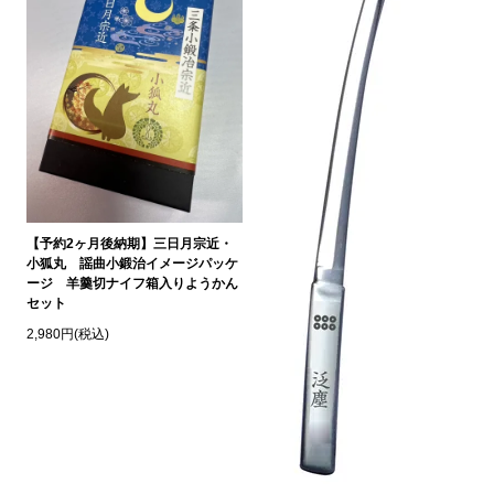
【予約2ヶ月後納期】三日月宗近・
小狐丸 謡曲小鍛治イメージパッケ
ージ 羊羹切ナイフ箱入りようかん
セット
2,980円(税込)