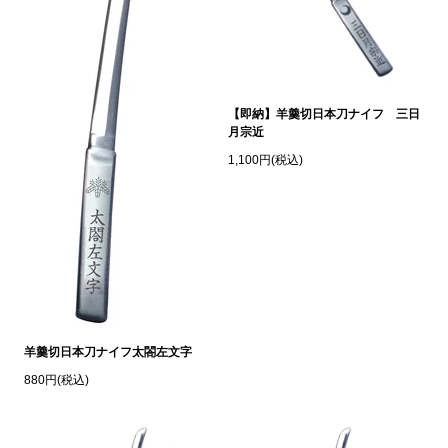
【即納】羊羹切日本刀ナイフ 三日
月宗近
1,100円(税込)
羊羹切日本刀ナイフ太閤左文字
880円(税込)