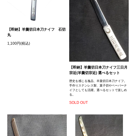
【即納】羊羹切日本刀ナイフ 石切
丸
1,100円(税込)
【即納】羊羹切日本刀ナイフ三日月
宗近(羊羹切宗近) 選べるセット
歴史を感じる逸品、羊羹切日本刀ナイフ。
手作りステンレス製、菓子切やペーパーナ
イフとしても活躍。選べるセットで楽しめ
る。
SOLD OUT