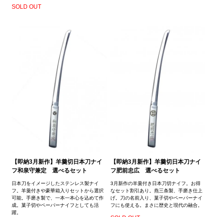
SOLD OUT
【即納3月新作】羊羹切日本刀ナイ
【即納3月新作】羊羹切日本刀ナイ
フ和泉守兼定 選べるセット
フ肥前忠広 選べるセット
日本刀をイメージしたステンレス製ナイ
3月新作の羊羹付き日本刀切ナイフ。お得
フ。羊羹付きや豪華箱入りセットから選択
なセット割引あり。燕三条製、手磨き仕上
可能。手磨き製で、一本一本心を込めて作
げ。刀の名前入り、菓子切やペーパーナイ
成。菓子切やペーパーナイフとしても活
フにも使える。まさに歴史と現代の融合。
躍。