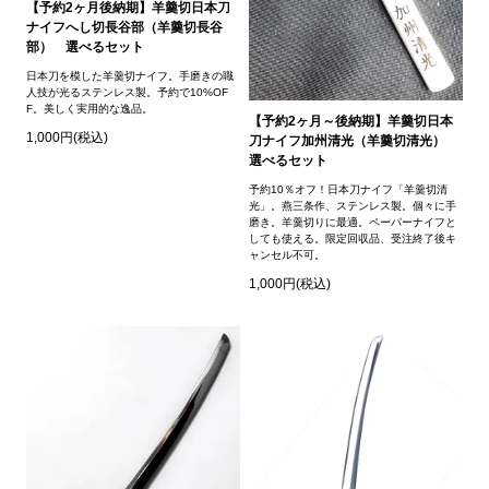
【予約2ヶ月後納期】羊羹切日本刀
ナイフへし切長谷部（羊羹切長谷
部） 選べるセット
日本刀を模した羊羹切ナイフ。手磨きの職
人技が光るステンレス製。予約で10%OF
F。美しく実用的な逸品。
【予約2ヶ月～後納期】羊羹切日本
1,000円(税込)
刀ナイフ加州清光（羊羹切清光）
選べるセット
予約10％オフ！日本刀ナイフ「羊羹切清
光」。燕三条作、ステンレス製。個々に手
磨き。羊羹切りに最適。ペーパーナイフと
しても使える。限定回収品、受注終了後キ
ャンセル不可。
1,000円(税込)