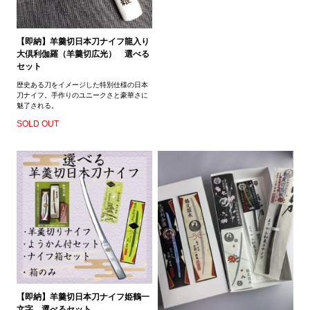
【即納】羊羹切日本刀ナイフ龍入り
大倶利伽羅（羊羹切広光） 選べる
セット
歴史ある刀をイメージした特別仕様の日本
刀ナイフ。手作りのユニークさと豪華さに
魅了される。
SOLD OUT
【即納】羊羹切日本刀ナイフ姫鶴一
文字 選べるセット