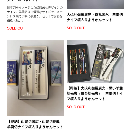
日本刀をイメージした幻想的なデザインの
ナイフ。羊羹切りに最適なサイズで、ステ
大倶利伽羅廣光・鶴丸国永 羊羹切
ンレス製で丁寧に手磨き。セットでお得な
ナイフ箱入りようかんセット
価格も魅力。
SOLD OUT
SOLD OUT
【即納】大倶利伽羅廣光・黒い羊羹
切光忠（燭台切光忠） 羊羹切ナイ
フ箱入りようかんセット
SOLD OUT
【即納】山姥切国広・山姥切長義
羊羹切ナイフ箱入りようかんセット