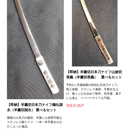
【即納】羊羹切日本刀ナイフ山姥切
長義（羊羹切長義） 選べるセット
予約2ヶ月後納期の特別な日本刀ナイフ。
燕三条製、ステンレス素材。手磨き仕上
げ、個々に心を込めて制作。切羊羹、菓子
にも使え、ペーパーナイフも可能。
【即納】羊羹切日本刀ナイフ鶴丸国
SOLD OUT
永（羊羹切国永） 選べるセット
最後の人気刀の復刻、羊羹にも使用可能な
ステンレス製ナイフ。一本一本手磨きの心
がこもった逸品。