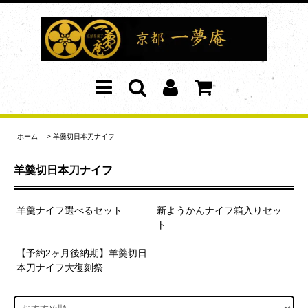
ホーム
>
羊羹切日本刀ナイフ
羊羹切日本刀ナイフ
羊羹ナイフ選べるセット
新ようかんナイフ箱入りセッ
ト
【予約2ヶ月後納期】羊羹切日
本刀ナイフ大復刻祭