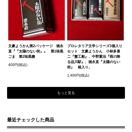
文豪ようかん第2パッケージ 徳永
プロレタリア文学シリーズ3個入り
直『『太陽のない街』』 第1味黒
セット 文豪ようかん 小林多喜
ごま 第2味黒糖
二『蟹工船』、中野重治『雨の降
る品川駅』、徳永直『太陽のない
400円(税込)
街』 箱入り。
1,400円(税込)
もっと見る
最近チェックした商品