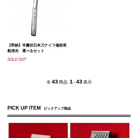
【即納】羊羹切日本刀ナイフ備前長
船清光 選べるセット
SOLD OUT
43
1
43
全
商品
-
表示
PICK UP ITEM
ピックアップ商品