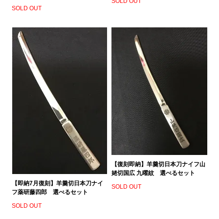
SOLD OUT
SOLD OUT
【復刻即納】羊羹切日本刀ナイフ山
姥切国広 九曜紋 選べるセット
【即納7月復刻】羊羹切日本刀ナイ
SOLD OUT
フ薬研藤四郎 選べるセット
SOLD OUT