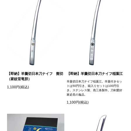
【即納】羊羹切日本刀ナイフ 髭切
【即納】羊羹切日本刀ナイフ稲葉江
（家紋笹竜胆）
羊羹切日本刀ナイフ稲葉江。羊羹付きセッ
トは50円引き、箱入りセットは100円引
1,100円(税込)
き。ステンレス製、燕三条製作。刀剣愛好
家必見の逸品。
1,100円(税込)