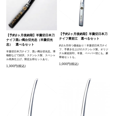
【予約2ヶ月後納期】羊羹切日本刀
【予約2ヶ月後納期】羊羹切日本刀
ナイフ豊前江 選べるセット
ナイフ黒い燭台切光忠（羊羹切光
忠） 選べるセット
約2カ月待つ価値あり！羊羹切日本刀ナイ
フ、手磨き仕上げのステンレス製。オリジ
羊羹切日本刀ナイフ、黒い燭台切光忠。博
ナル家紋刻印。羊羹、ペーパー切にも。豪
物館などで好評。ステンレス製、スペシャ
華箱セットも。
ル焼身仕上げ。限定お得セットあり。
1,000円(税込)
1,300円(税込)