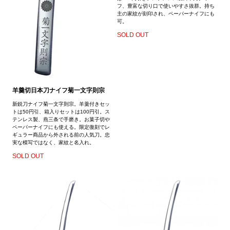
フ、豊富な切り口で使いやすさ抜群。持ち
主の家紋が刻印され、ペーパーナイフにも
可。
SOLD OUT
羊羹切日本刀ナイフ菊一文字則宗
新鋭刀ナイフ菊一文字則宗。羊羹付きセッ
トは50円引、箱入りセットは100円引。ス
テンレス製、燕三条で手磨き。お菓子切や
ペーパーナイフにも使える。限定復刻でレ
ギュラー商品から外される前の人気刀。忠
実な模写ではなく、家紋と名入れ。
SOLD OUT