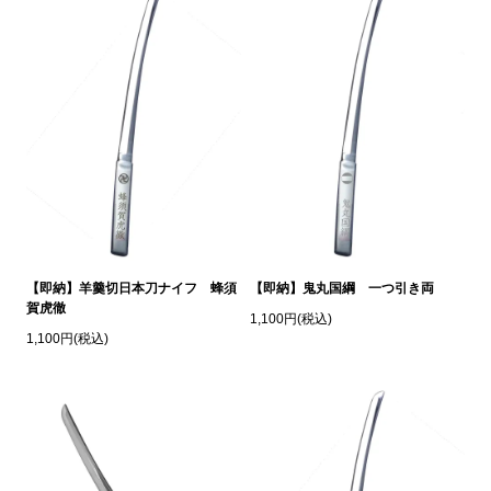
【即納】羊羹切日本刀ナイフ 蜂須
【即納】鬼丸国綱 一つ引き両
賀虎徹
1,100円(税込)
1,100円(税込)