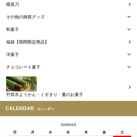
模造刀
その他の雑貨グッズ
和菓子
福袋【期間限定商品】
洋菓子
チョコレート菓子
竹筒水ようかん・くずきり・夏のお菓子
CALENDAR
カレンダー
2026年8月
日
月
火
水
木
金
土