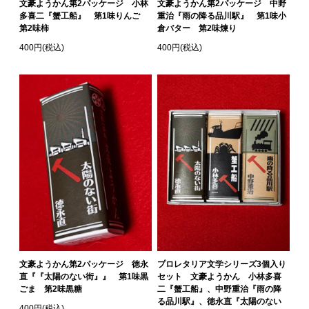
文豪ようかん第2パッケージ 小林
文豪ようかん第2パッケージ 中野
多喜二『蟹工船』 第1味りんご
重治『雨の降る品川駅』 第1味小
第2味柿
倉バター 第2味煉り
400円(税込)
400円(税込)
文豪ようかん第2パッケージ 徳永
プロレタリア文学シリーズ3個入り
直『『太陽のない街』』 第1味黒
セット 文豪ようかん 小林多喜
ごま 第2味黒糖
二『蟹工船』、中野重治『雨の降
る品川駅』、徳永直『太陽のない
400円(税込)