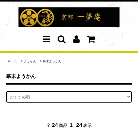
ホーム
>
ようかん
>
幕末ようかん
幕末ようかん
24
1
24
全
商品
-
表示