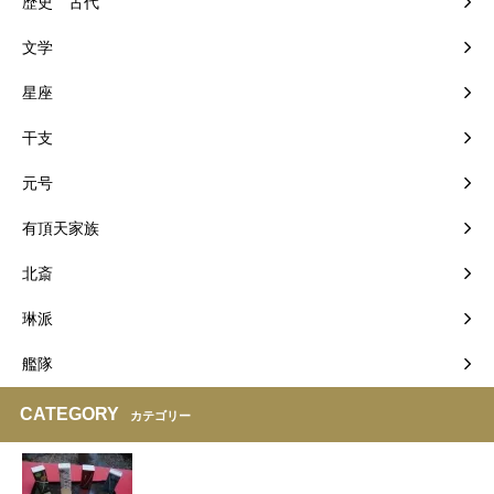
歴史 古代
文学
星座
干支
元号
有頂天家族
北斎
琳派
艦隊
CATEGORY
カテゴリー