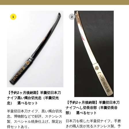
1
2
【予約2ヶ月後納期】羊羹切日本刀
ナイフ黒い燭台切光忠（羊羹切光
【予約2ヶ月後納期】羊羹切日本刀
忠） 選べるセット
ナイフへし切長谷部（羊羹切長谷
羊羹切日本刀ナイフ、黒い燭台切光
部） 選べるセット
忠。博物館などで好評。ステンレス
日本刀を模した羊羹切ナイフ。手磨
製、スペシャル焼身仕上げ。限定お
きの職人技が光るステンレス製。予
得セットあり。