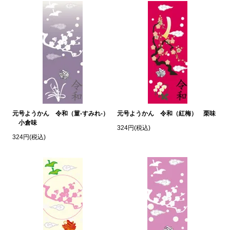
元号ようかん 令和（菫-すみれ-）
元号ようかん 令和（紅梅） 栗味
小倉味
324円(税込)
324円(税込)