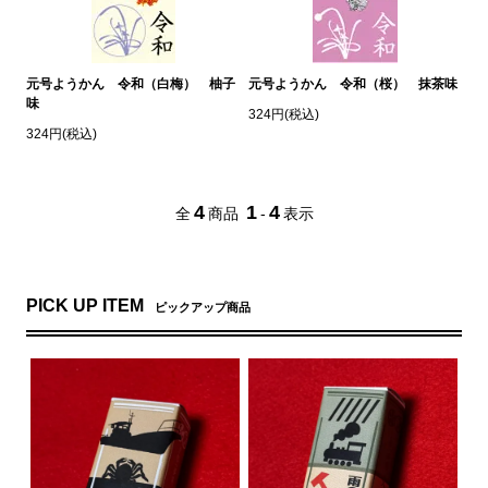
元号ようかん 令和（白梅） 柚子
元号ようかん 令和（桜） 抹茶味
味
324円(税込)
324円(税込)
4
1
4
全
商品
-
表示
PICK UP ITEM
ピックアップ商品