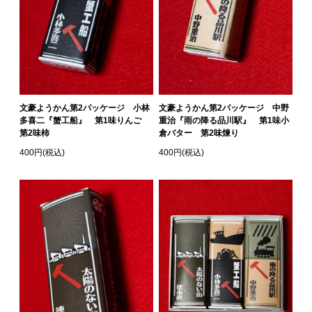
文豪ようかん第2パッケージ 小林
文豪ようかん第2パッケージ 中野
多喜二『蟹工船』 第1味りんご
重治『雨の降る品川駅』 第1味小
第2味柿
倉バター 第2味煉り
400円(税込)
400円(税込)