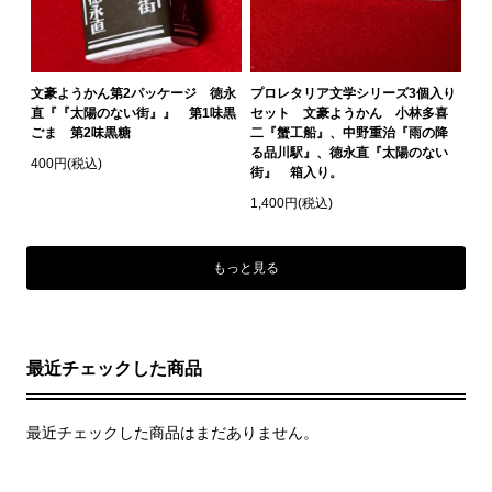
文豪ようかん第2パッケージ 徳永
プロレタリア文学シリーズ3個入り
直『『太陽のない街』』 第1味黒
セット 文豪ようかん 小林多喜
ごま 第2味黒糖
二『蟹工船』、中野重治『雨の降
る品川駅』、徳永直『太陽のない
400円(税込)
街』 箱入り。
1,400円(税込)
もっと見る
最近チェックした商品
最近チェックした商品はまだありません。