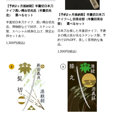
【予約2ヶ月後納期】羊羹切日本刀
ナイフ黒い燭台切光忠（羊羹切光
【予約2ヶ月後納期】羊羹切日本刀
忠） 選べるセット
ナイフへし切長谷部（羊羹切長谷
羊羹切日本刀ナイフ、黒い燭台切光
部） 選べるセット
忠。博物館などで好評。ステンレス
日本刀を模した羊羹切ナイフ。手磨
製、スペシャル焼身仕上げ。限定お
きの職人技が光るステンレス製。予
得セットあり。
約で10%OFF。美しく実用的な逸
1,300円(税込)
品。
1,000円(税込)
3
4