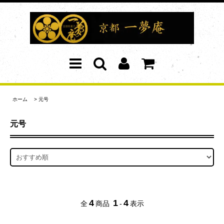
ホーム
>
元号
元号
4
1
4
全
商品
-
表示