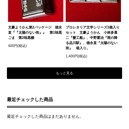
文豪ようかん第2パッケージ 徳永
プロレタリア文学シリーズ3個入り
直『『太陽のない街』』 第1味黒
セット 文豪ようかん 小林多喜
ごま 第2味黒糖
二『蟹工船』、中野重治『雨の降
る品川駅』、徳永直『太陽のない
400円(税込)
街』 箱入り。
1,400円(税込)
もっと見る
最近チェックした商品
最近チェックした商品はまだありません。