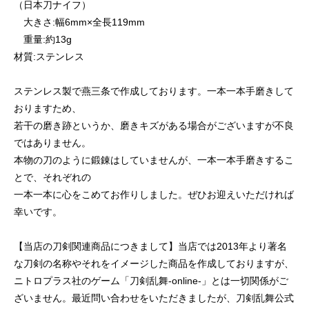
（日本刀ナイフ）
大きさ:幅6mm×全長119mm
重量:約13g
材質:ステンレス
ステンレス製で燕三条で作成しております。一本一本手磨きして
おりますため、
若干の磨き跡というか、磨きキズがある場合がございますが不良
ではありません。
本物の刀のように鍛錬はしていませんが、一本一本手磨きするこ
とで、それぞれの
一本一本に心をこめてお作りしました。ぜひお迎えいただければ
幸いです。
【当店の刀剣関連商品につきまして】当店では2013年より著名
な刀剣の名称やそれをイメージした商品を作成しておりますが、
ニトロプラス社のゲーム「刀剣乱舞-online-」とは一切関係がご
ざいません。最近問い合わせをいただきましたが、刀剣乱舞公式