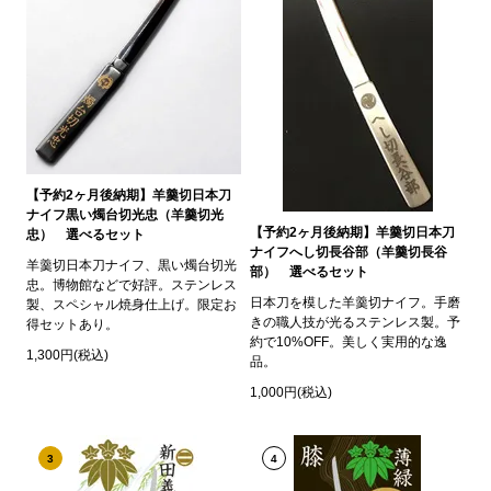
【予約2ヶ月後納期】羊羹切日本刀
ナイフ黒い燭台切光忠（羊羹切光
【予約2ヶ月後納期】羊羹切日本刀
忠） 選べるセット
ナイフへし切長谷部（羊羹切長谷
羊羹切日本刀ナイフ、黒い燭台切光
部） 選べるセット
忠。博物館などで好評。ステンレス
日本刀を模した羊羹切ナイフ。手磨
製、スペシャル焼身仕上げ。限定お
きの職人技が光るステンレス製。予
得セットあり。
約で10%OFF。美しく実用的な逸
1,300円(税込)
品。
1,000円(税込)
3
4