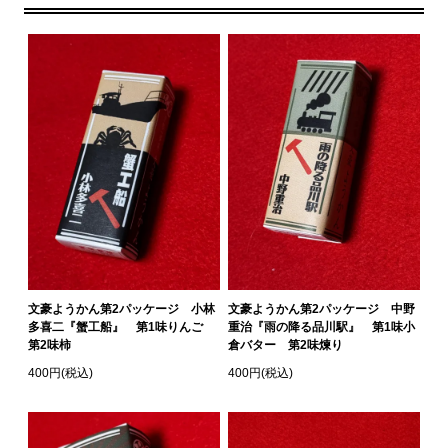
文豪ようかん第2パッケージ 小林
文豪ようかん第2パッケージ 中野
多喜二『蟹工船』 第1味りんご
重治『雨の降る品川駅』 第1味小
第2味柿
倉バター 第2味煉り
400円(税込)
400円(税込)