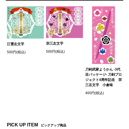
宗三左文字
江雪左文字
500円(税込)
500円(税込)
刀剣武家ようかん -3代
目パッケージ- 刀剣プロ
ジェクト4周年記念 宗
三左文字 小倉味
400円(税込)
PICK UP ITEM
ピックアップ商品