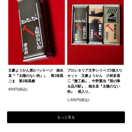
文豪ようかん第2パッケージ 徳永
プロレタリア文学シリーズ3個入り
直『『太陽のない街』』 第1味黒
セット 文豪ようかん 小林多喜
ごま 第2味黒糖
二『蟹工船』、中野重治『雨の降
る品川駅』、徳永直『太陽のない
400円(税込)
街』 箱入り。
1,400円(税込)
もっと見る