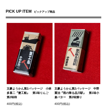
PICK UP ITEM
ピックアップ商品
文豪ようかん第2パッケージ 小林
文豪ようかん第2パッケージ 中野
多喜二『蟹工船』 第1味りんご
重治『雨の降る品川駅』 第1味小
第2味柿
倉バター 第2味煉り
400円(税込)
400円(税込)