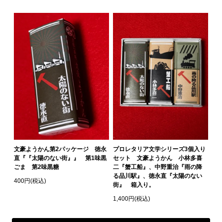
文豪ようかん第2パッケージ 徳永
プロレタリア文学シリーズ3個入り
直『『太陽のない街』』 第1味黒
セット 文豪ようかん 小林多喜
ごま 第2味黒糖
二『蟹工船』、中野重治『雨の降
る品川駅』、徳永直『太陽のない
400円(税込)
街』 箱入り。
1,400円(税込)