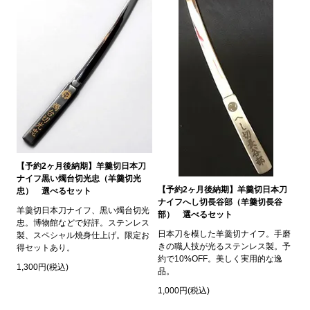
【予約2ヶ月後納期】羊羹切日本刀
ナイフ黒い燭台切光忠（羊羹切光
【予約2ヶ月後納期】羊羹切日本刀
忠） 選べるセット
ナイフへし切長谷部（羊羹切長谷
羊羹切日本刀ナイフ、黒い燭台切光
部） 選べるセット
忠。博物館などで好評。ステンレス
日本刀を模した羊羹切ナイフ。手磨
製、スペシャル焼身仕上げ。限定お
きの職人技が光るステンレス製。予
得セットあり。
約で10%OFF。美しく実用的な逸
1,300円(税込)
品。
1,000円(税込)