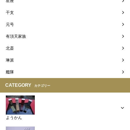
星座
干支
元号
有頂天家族
北斎
琳派
艦隊
CATEGORY
カテゴリー
ようかん