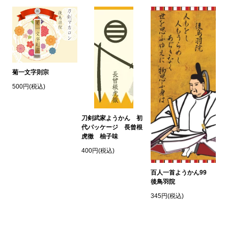
菊一文字則宗
500円(税込)
刀剣武家ようかん 初
代パッケージ 長曾根
虎徹 柚子味
400円(税込)
百人一首ようかん99
後鳥羽院
345円(税込)