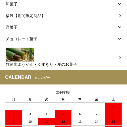
和菓子
福袋【期間限定商品】
洋菓子
チョコレート菓子
竹筒水ようかん・くずきり・夏のお菓子
CALENDAR
カレンダー
2026年8月
日
月
火
水
木
金
土
1
2
3
4
5
6
7
8
9
10
11
12
13
14
15