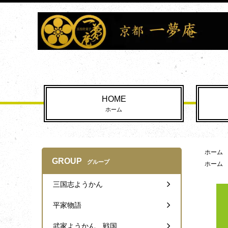
HOME
ホーム
ホーム
GROUP
グループ
ホーム
三国志ようかん
平家物語
武家ようかん 戦国