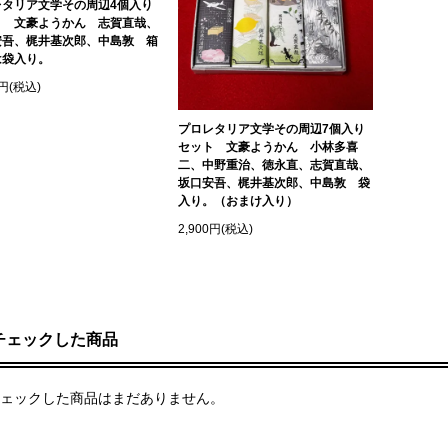
レタリア文学その周辺4個入り
ト 文豪ようかん 志賀直哉、
安吾、梶井基次郎、中島敦 箱
は袋入り。
0円(税込)
プロレタリア文学その周辺7個入り
セット 文豪ようかん 小林多喜
二、中野重治、徳永直、志賀直哉、
坂口安吾、梶井基次郎、中島敦 袋
入り。（おまけ入り）
2,900円(税込)
チェックした商品
ェックした商品はまだありません。