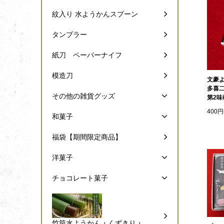
紋入り 水ようかんスプーン
タンブラー
紙刀 ペーパーナイフ
模造刀
文豪
多喜
その他の雑貨グッズ
第2味
400円
和菓子
福袋【期間限定商品】
洋菓子
チョコレート菓子
竹筒水ようかん・くずきり・