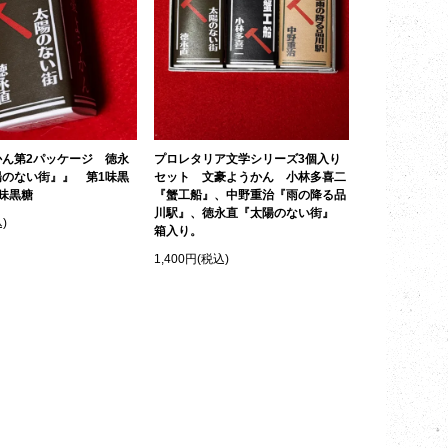
かん第2パッケージ 徳永
プロレタリア文学シリーズ3個入り
陽のない街』』 第1味黒
セット 文豪ようかん 小林多喜二
味黒糖
『蟹工船』、中野重治『雨の降る品
川駅』、徳永直『太陽のない街』
)
箱入り。
1,400円(税込)