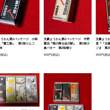
ようかん第2パッケージ 小林
文豪ようかん第2パッケージ 中野
文豪よう
二『蟹工船』 第1味りんご
重治『雨の降る品川駅』 第1味小
直『『太
柿
倉バター 第2味煉り
ごま 第2
(税込)
400円(税込)
400円(税込