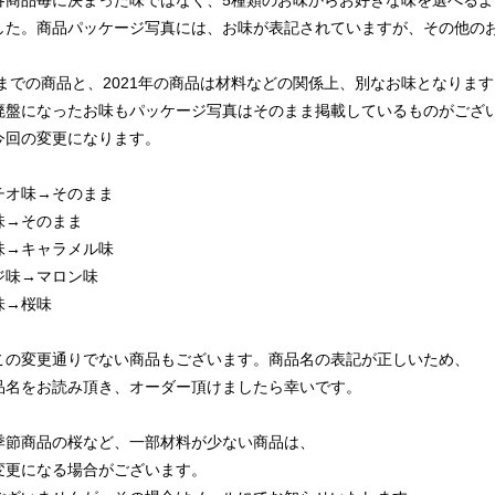
各商品毎に決まった味ではなく、5種類のお味からお好きな味を選べるよ
した。商品パッケージ写真には、お味が表記されていますが、その他の
8年までの商品と、2021年の商品は材料などの関係上、別なお味となりま
廃盤になったお味もパッケージ写真はそのまま掲載しているものがござ
今回の変更になります。
チオ味→そのまま
味→そのまま
味→キャラメル味
ジ味→マロン味
味→桜味
この変更通りでない商品もございます。商品名の表記が正しいため、
品名をお読み頂き、オーダー頂けましたら幸いです。
季節商品の桜など、一部材料が少ない商品は、
変更になる場合がございます。