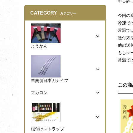
申し訳
CATEGORY
カテゴリー
今回の
冷凍で
常温で
送付方
他の送
ようかん
もしク
常温で
羊羹切日本刀ナイフ
この商
マカロン
根付けストラップ