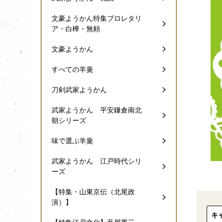
文豪ようかん特集プロレタリ
ア・白樺・無頼
文豪ようかん
すべての羊羹
刀剣武家ようかん
武家ようかん 平安鎌倉南北
朝シリーズ
味で選ぶ羊羹
武家ようかん 江戸時代シリ
ーズ
【特集・山東京伝（北尾政
演）】
キ