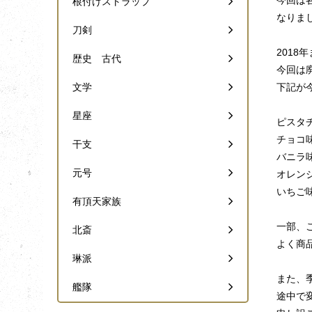
今回は
根付けストラップ
なりま
刀剣
201
歴史 古代
今回は
文学
下記が
星座
ピスタ
チョコ
干支
バニラ
元号
オレン
いちご
有頂天家族
一部、
北斎
よく商
琳派
また、
艦隊
途中で