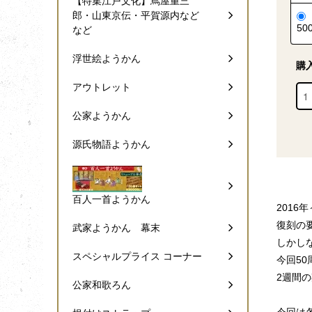
【特集江戸文化】蔦屋重三
郎・山東京伝・平賀源内など
50
など
浮世絵ようかん
購
アウトレット
公家ようかん
源氏物語ようかん
百人一首ようかん
2016
復刻の
武家ようかん 幕末
しかし
スペシャルプライス コーナー
今回5
2週間
公家和歌ろん