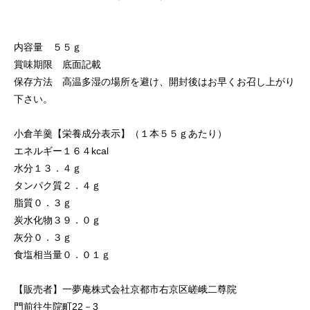
内容量 ５５ｇ
賞味期限 底面記載
保存方法 高温多湿の場所を避け、開封後はお早くお召し上がり
下さい。
小倉羊羹【栄養成分表示】（１本５５ｇあたり）
エネルギー１６４kcal
水分１３．４ｇ
タンパク質２．４ｇ
脂質０．３ｇ
炭水化物３９．０ｇ
灰分０．３ｇ
食塩相当量０．０１ｇ
【販売者】一夢庵株式会社京都市右京区嵯峨二尊院
門前往生院町22－3