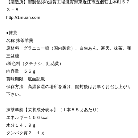
【製造所】都製餡(株)滋賀工場滋賀県東近江市五個荘山本町５７
３－８
http://1muan.com
●抹茶
名称 抹茶羊羹
原材料 グラニュー糖（国内製造）、白生あん、寒天、抹茶、和
三盆糖
/着色料（クチナシ、紅花黄）
内容量 ５５ｇ
賞味期限 底面記載
保存方法 高温多湿の場所を避け、開封後はお早くお召し上がり
下さい。
抹茶羊羹【栄養成分表示】（１本５５ｇあたり）
エネルギー１５６kcal
水分１４．９ｇ
タンパク質２．１ｇ