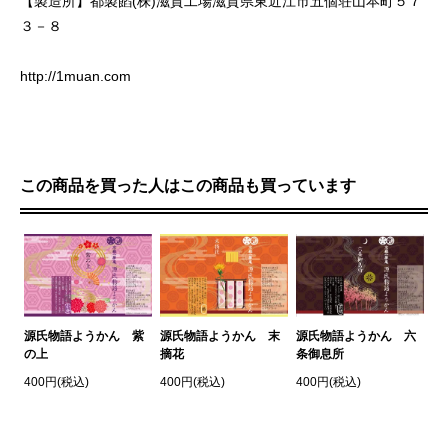
【製造所】都製餡(株)滋賀工場滋賀県東近江市五個荘山本町５７
３－８
http://1muan.com
この商品を買った人はこの商品も買っています
源氏物語ようかん 紫
源氏物語ようかん 末
源氏物語ようかん 六
の上
摘花
条御息所
400円(税込)
400円(税込)
400円(税込)