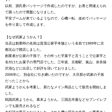
以前、源氏香パッケージで作成したのですが、お香と間違えられ
て困ったので廃盤になりました。
平安ブームが来ているようなので、心機一転、改めてパッケージ
を作り直して作成します。
【なぜ武家ようかん？】
当店は創業時の名前は賀茂公家芋本舗という名前で1989年に京
都北山で開店しました。
創業者が公家の子孫で、その作った芋菓子と言うことで公家芋と
名付けたお菓子の専門店でした。三年坂、京都駅、嵐山、奈良猿
沢池などに出店して好評を頂いておりました。
2006年に、別会社に引き継いだのですが、大旦那が武家の子孫
だったことから
武家ようかんを考案し、新たなメイン商品として販売を開始しま
した。
戦国武将ようかん、幕末ようかん、三国志羊羹などセブンイレブ
ンでも販売されるなど
大好評の商品となりました。それを機に現在の名前、一夢庵大ふ