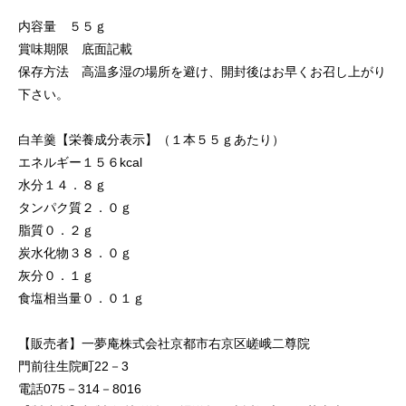
内容量 ５５ｇ
賞味期限 底面記載
保存方法 高温多湿の場所を避け、開封後はお早くお召し上がり
下さい。
白羊羹【栄養成分表示】（１本５５ｇあたり）
エネルギー１５６kcal
水分１４．８ｇ
タンパク質２．０ｇ
脂質０．２ｇ
炭水化物３８．０ｇ
灰分０．１ｇ
食塩相当量０．０１ｇ
【販売者】一夢庵株式会社京都市右京区嵯峨二尊院
門前往生院町22－3
電話075－314－8016