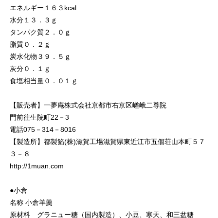
エネルギー１６３kcal
水分１３．３ｇ
タンパク質２．０ｇ
脂質０．２ｇ
炭水化物３９．５ｇ
灰分０．１ｇ
食塩相当量０．０１ｇ
【販売者】一夢庵株式会社京都市右京区嵯峨二尊院
門前往生院町22－3
電話075－314－8016
【製造所】都製餡(株)滋賀工場滋賀県東近江市五個荘山本町５７
３－８
http://1muan.com
●小倉
名称 小倉羊羹
原材料 グラニュー糖（国内製造）、小豆、寒天、和三盆糖