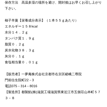
保存方法 高温多湿の場所を避け、開封後はお早くお召し上がり
下さい。
柚子羊羹【栄養成分表示】（１本５５ｇあたり）
エネルギー１５８kcal
水分１４．２ｇ
タンパク質１．９ｇ
脂質０．２ｇ
炭水化物３８．３ｇ
灰分０．１ｇ
食塩相当量０．０１ｇ
【販売者】一夢庵株式会社京都市右京区嵯峨二尊院
門前往生院町22－3
電話075－314－8016
【製造所】都製餡(株)滋賀工場滋賀県東近江市五個荘山本町５７
３－８