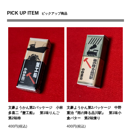
PICK UP ITEM
ピックアップ商品
文豪ようかん第2パッケージ 小林
文豪ようかん第2パッケージ 中野
多喜二『蟹工船』 第1味りんご
重治『雨の降る品川駅』 第1味小
第2味柿
倉バター 第2味煉り
400円(税込)
400円(税込)