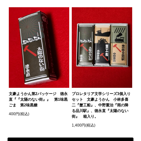
文豪ようかん第2パッケージ 徳永
プロレタリア文学シリーズ3個入り
直『『太陽のない街』』 第1味黒
セット 文豪ようかん 小林多喜
ごま 第2味黒糖
二『蟹工船』、中野重治『雨の降
る品川駅』、徳永直『太陽のない
400円(税込)
街』 箱入り。
1,400円(税込)