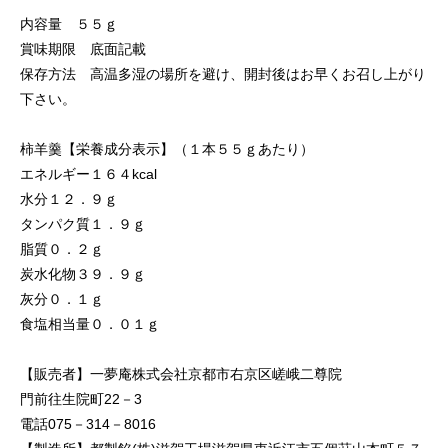
内容量 ５５ｇ
賞味期限 底面記載
保存方法 高温多湿の場所を避け、開封後はお早くお召し上がり
下さい。
柿羊羹【栄養成分表示】（１本５５ｇあたり）
エネルギー１６４kcal
水分１２．９ｇ
タンパク質１．９ｇ
脂質０．２ｇ
炭水化物３９．９ｇ
灰分０．１ｇ
食塩相当量０．０１ｇ
【販売者】一夢庵株式会社京都市右京区嵯峨二尊院
門前往生院町22－3
電話075－314－8016