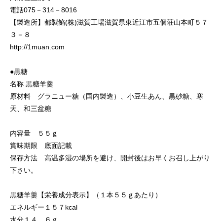
電話075－314－8016
【製造所】都製餡(株)滋賀工場滋賀県東近江市五個荘山本町５７
３－８
http://1muan.com
●黒糖
名称 黒糖羊羹
原材料 グラニュー糖（国内製造）、小豆生あん、黒砂糖、寒
天、和三盆糖
内容量 ５５ｇ
賞味期限 底面記載
保存方法 高温多湿の場所を避け、開封後はお早くお召し上がり
下さい。
黒糖羊羹【栄養成分表示】（１本５５ｇあたり）
エネルギー１５７kcal
水分１４．６ｇ