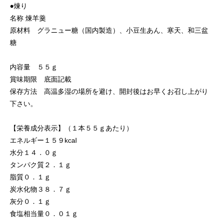
●煉り
名称 煉羊羹
原材料 グラニュー糖（国内製造）、小豆生あん、寒天、和三盆
糖
内容量 ５５ｇ
賞味期限 底面記載
保存方法 高温多湿の場所を避け、開封後はお早くお召し上がり
下さい。
【栄養成分表示】（１本５５ｇあたり）
エネルギー１５９kcal
水分１４．０ｇ
タンパク質２．１ｇ
脂質０．１ｇ
炭水化物３８．７ｇ
灰分０．１ｇ
食塩相当量０．０１ｇ