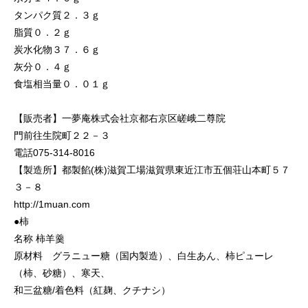
タンパク質２．３ｇ
脂質０．２ｇ
炭水化物３７．６ｇ
灰分０．４ｇ
食塩相当量０．０１ｇ
【販売者】一夢庵株式会社京都右京区嵯峨二尊院
門前往生院町２２－３
電話075-314-8016
【製造所】都製餡(株)滋賀工場滋賀県東近江市五個荘山本町５７
３－８
http://1muan.com
●柿
名称 柿羊羹
原材料 グラニュー糖（国内製造）、白生あん、柿ピューレ
（柿、砂糖）、寒天、
和三盆糖/着色料（紅麹、クチナシ）