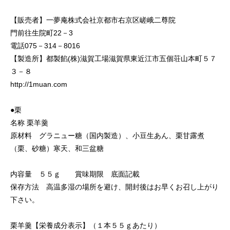
【販売者】一夢庵株式会社京都市右京区嵯峨二尊院
門前往生院町22－3
電話075－314－8016
【製造所】都製餡(株)滋賀工場滋賀県東近江市五個荘山本町５７
３－８
http://1muan.com
●栗
名称 栗羊羹
原材料 グラニュー糖（国内製造）、小豆生あん、栗甘露煮
（栗、砂糖）寒天、和三盆糖
内容量 ５５ｇ 賞味期限 底面記載
保存方法 高温多湿の場所を避け、開封後はお早くお召し上がり
下さい。
栗羊羹【栄養成分表示】（１本５５ｇあたり）