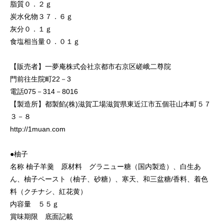
脂質０．２ｇ
炭水化物３７．６ｇ
灰分０．１ｇ
食塩相当量０．０１ｇ
【販売者】一夢庵株式会社京都市右京区嵯峨二尊院
門前往生院町22－3
電話075－314－8016
【製造所】都製餡(株)滋賀工場滋賀県東近江市五個荘山本町５７
３－８
http://1muan.com
●柚子
名称 柚子羊羹 原材料 グラニュー糖（国内製造）、白生あ
ん、柚子ペースト（柚子、砂糖）、寒天、和三盆糖/香料、着色
料（クチナシ、紅花黄）
内容量 ５５ｇ
賞味期限 底面記載