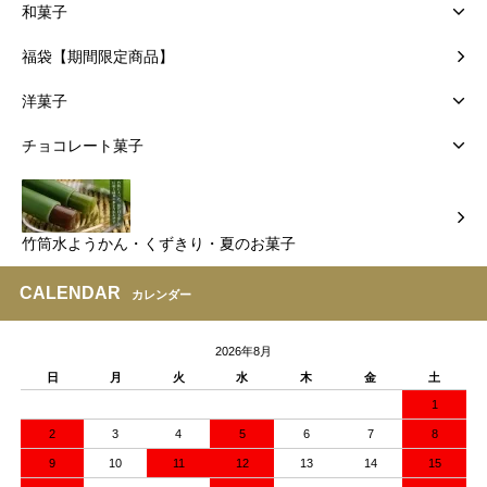
和菓子
福袋【期間限定商品】
洋菓子
チョコレート菓子
竹筒水ようかん・くずきり・夏のお菓子
CALENDAR
カレンダー
2026年8月
日
月
火
水
木
金
土
1
2
3
4
5
6
7
8
9
10
11
12
13
14
15