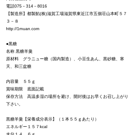
電話075－314－8016
【製造所】都製餡(株)滋賀工場滋賀県東近江市五個荘山本町５７
３－８
http://1muan.com
●黒糖
名称 黒糖羊羹
原材料 グラニュー糖（国内製造）、小豆生あん、黒砂糖、寒
天、和三盆糖
内容量 ５５ｇ
賞味期限 底面記載
保存方法 高温多湿の場所を避け、開封後はお早くお召し上がり
下さい。
黒糖羊羹【栄養成分表示】（１本５５ｇあたり）
エネルギー１５７kcal
水分１４．６ｇ