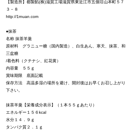
【製造所】都製餡(株)滋賀工場滋賀県東近江市五個荘山本町５７
３－８
http://1muan.com
●抹茶
名称 抹茶羊羹
原材料 グラニュー糖（国内製造）、白生あん、寒天、抹茶、和
三盆糖
/着色料（クチナシ、紅花黄）
内容量 ５５ｇ
賞味期限 底面記載
保存方法 高温多湿の場所を避け、開封後はお早くお召し上がり
下さい。
抹茶羊羹【栄養成分表示】（１本５５ｇあたり）
エネルギー１５６kcal
水分１４．９ｇ
タンパク質２．１ｇ