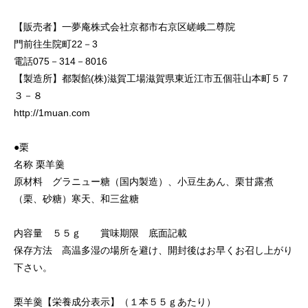
【販売者】一夢庵株式会社京都市右京区嵯峨二尊院
門前往生院町22－3
電話075－314－8016
【製造所】都製餡(株)滋賀工場滋賀県東近江市五個荘山本町５７
３－８
http://1muan.com
●栗
名称 栗羊羹
原材料 グラニュー糖（国内製造）、小豆生あん、栗甘露煮
（栗、砂糖）寒天、和三盆糖
内容量 ５５ｇ 賞味期限 底面記載
保存方法 高温多湿の場所を避け、開封後はお早くお召し上がり
下さい。
栗羊羹【栄養成分表示】（１本５５ｇあたり）