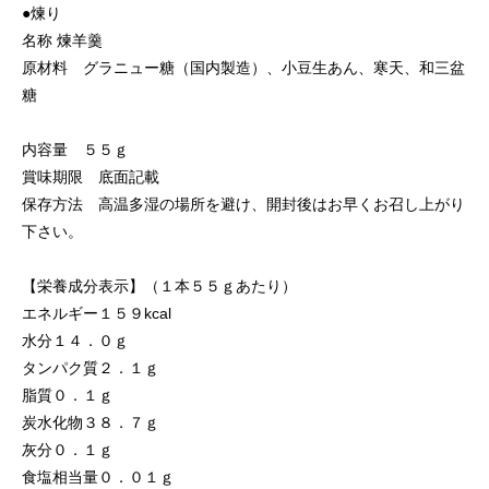
●煉り
名称 煉羊羹
原材料 グラニュー糖（国内製造）、小豆生あん、寒天、和三盆
糖
内容量 ５５ｇ
賞味期限 底面記載
保存方法 高温多湿の場所を避け、開封後はお早くお召し上がり
下さい。
【栄養成分表示】（１本５５ｇあたり）
エネルギー１５９kcal
水分１４．０ｇ
タンパク質２．１ｇ
脂質０．１ｇ
炭水化物３８．７ｇ
灰分０．１ｇ
食塩相当量０．０１ｇ