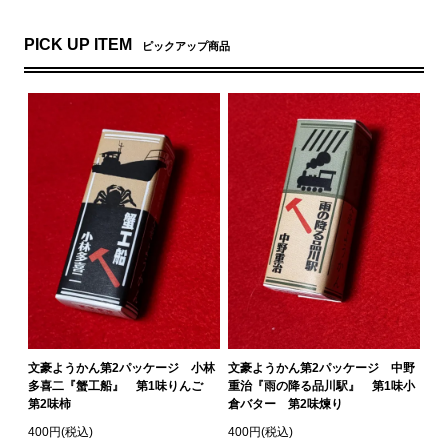
PICK UP ITEM
ピックアップ商品
文豪ようかん第2パッケージ 小林
文豪ようかん第2パッケージ 中野
多喜二『蟹工船』 第1味りんご
重治『雨の降る品川駅』 第1味小
第2味柿
倉バター 第2味煉り
400円(税込)
400円(税込)