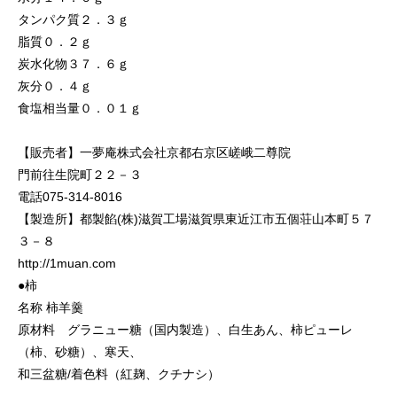
タンパク質２．３ｇ
脂質０．２ｇ
炭水化物３７．６ｇ
灰分０．４ｇ
食塩相当量０．０１ｇ
【販売者】一夢庵株式会社京都右京区嵯峨二尊院
門前往生院町２２－３
電話075-314-8016
【製造所】都製餡(株)滋賀工場滋賀県東近江市五個荘山本町５７
３－８
http://1muan.com
●柿
名称 柿羊羹
原材料 グラニュー糖（国内製造）、白生あん、柿ピューレ
（柿、砂糖）、寒天、
和三盆糖/着色料（紅麹、クチナシ）