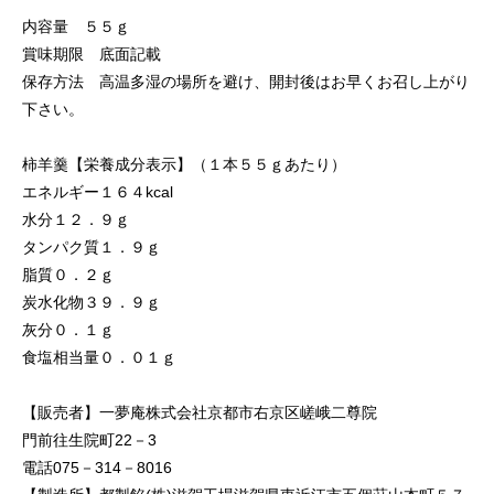
内容量 ５５ｇ
賞味期限 底面記載
保存方法 高温多湿の場所を避け、開封後はお早くお召し上がり
下さい。
柿羊羹【栄養成分表示】（１本５５ｇあたり）
エネルギー１６４kcal
水分１２．９ｇ
タンパク質１．９ｇ
脂質０．２ｇ
炭水化物３９．９ｇ
灰分０．１ｇ
食塩相当量０．０１ｇ
【販売者】一夢庵株式会社京都市右京区嵯峨二尊院
門前往生院町22－3
電話075－314－8016