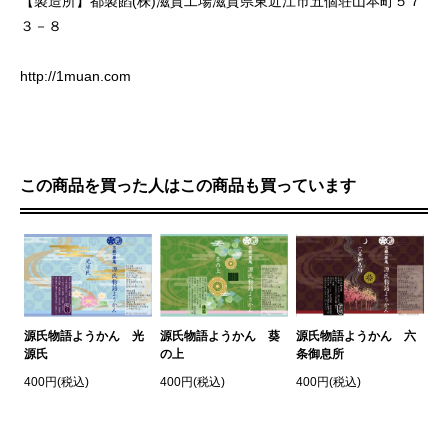
【製造所】都製餡(株)滋賀工場滋賀県東近江市五個荘山本町５７
３－８
http://1muan.com
この商品を買った人はこの商品も買っています
源氏物語ようかん 葵
源氏物語ようかん 光
源氏物語ようかん 六
の上
源氏
条御息所
400円(税込)
400円(税込)
400円(税込)