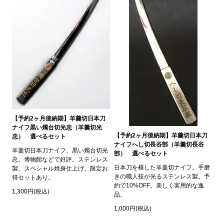
【予約2ヶ月後納期】羊羹切日本刀
ナイフ黒い燭台切光忠（羊羹切光
【予約2ヶ月後納期】羊羹切日本刀
忠） 選べるセット
ナイフへし切長谷部（羊羹切長谷
羊羹切日本刀ナイフ、黒い燭台切光
部） 選べるセット
忠。博物館などで好評。ステンレス
日本刀を模した羊羹切ナイフ。手磨
製、スペシャル焼身仕上げ。限定お
きの職人技が光るステンレス製。予
得セットあり。
約で10%OFF。美しく実用的な逸
1,300円(税込)
品。
1,000円(税込)