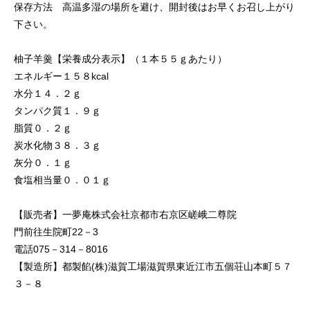
保存方法 高温多湿の場所を避け、開封後はお早くお召し上がり
下さい。
柚子羊羹【栄養成分表示】（１本５５ｇあたり）
エネルギー１５８kcal
水分１４．２ｇ
タンパク質１．９ｇ
脂質０．２ｇ
炭水化物３８．３ｇ
灰分０．１ｇ
食塩相当量０．０１ｇ
【販売者】一夢庵株式会社京都市右京区嵯峨二尊院
門前往生院町22－3
電話075－314－8016
【製造所】都製餡(株)滋賀工場滋賀県東近江市五個荘山本町５７
３－８