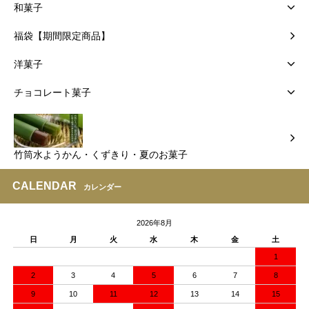
和菓子
福袋【期間限定商品】
洋菓子
チョコレート菓子
竹筒水ようかん・くずきり・夏のお菓子
CALENDAR
カレンダー
2026年8月
日
月
火
水
木
金
土
1
2
3
4
5
6
7
8
9
10
11
12
13
14
15