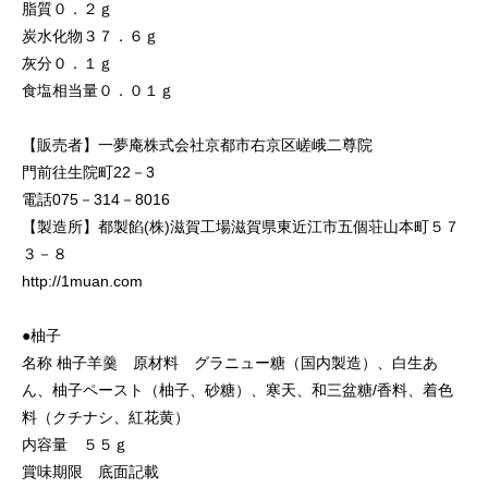
脂質０．２ｇ
炭水化物３７．６ｇ
灰分０．１ｇ
食塩相当量０．０１ｇ
【販売者】一夢庵株式会社京都市右京区嵯峨二尊院
門前往生院町22－3
電話075－314－8016
【製造所】都製餡(株)滋賀工場滋賀県東近江市五個荘山本町５７
３－８
http://1muan.com
●柚子
名称 柚子羊羹 原材料 グラニュー糖（国内製造）、白生あ
ん、柚子ペースト（柚子、砂糖）、寒天、和三盆糖/香料、着色
料（クチナシ、紅花黄）
内容量 ５５ｇ
賞味期限 底面記載