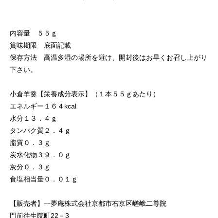
内容量 ５５ｇ
賞味期限 底面記載
保存方法 高温多湿の場所を避け、開封後はお早くお召し上がり
下さい。
小倉羊羹【栄養成分表示】（１本５５ｇあたり）
エネルギー１６４kcal
水分１３．４ｇ
タンパク質２．４ｇ
脂質０．３ｇ
炭水化物３９．０ｇ
灰分０．３ｇ
食塩相当量０．０１ｇ
【販売者】一夢庵株式会社京都市右京区嵯峨二尊院
門前往生院町22－3