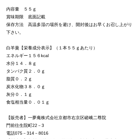
内容量 ５５ｇ
賞味期限 底面記載
保存方法 高温多湿の場所を避け、開封後はお早くお召し上がり
下さい。
白羊羹【栄養成分表示】（１本５５ｇあたり）
エネルギー１５６kcal
水分１４．８ｇ
タンパク質２．０ｇ
脂質０．２ｇ
炭水化物３８．０ｇ
灰分０．１ｇ
食塩相当量０．０１ｇ
【販売者】一夢庵株式会社京都市右京区嵯峨二尊院
門前往生院町22－3
電話075－314－8016