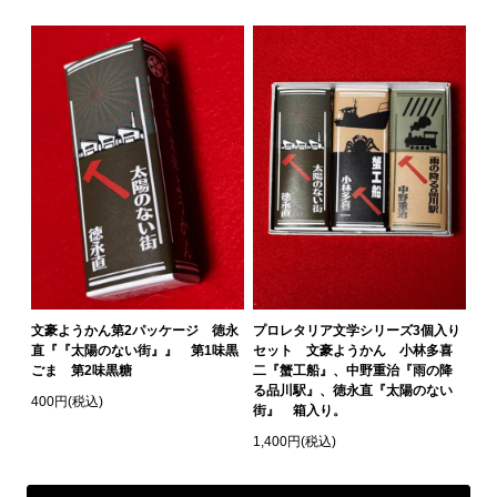
文豪ようかん第2パッケージ 徳永
プロレタリア文学シリーズ3個入り
直『『太陽のない街』』 第1味黒
セット 文豪ようかん 小林多喜
ごま 第2味黒糖
二『蟹工船』、中野重治『雨の降
る品川駅』、徳永直『太陽のない
400円(税込)
街』 箱入り。
1,400円(税込)