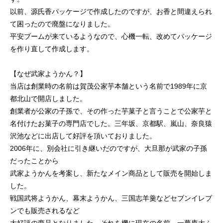
以前、源氏香パッケージで作成したのですが、お香と間違えられ
て困ったので廃盤になりました。
平安ブームが来ているようなので、心機一転、改めてパッケージ
を作り直して作成します。
【なぜ武家ようかん？】
当店は創業時の名前は賀茂公家芋本舗という名前で1989年に京
都北山で開店しました。
創業者が公家の子孫で、その作った芋菓子と言うことで公家芋と
名付けたお菓子の専門店でした。三年坂、京都駅、嵐山、奈良猿
沢池などに出店して好評を頂いておりました。
2006年に、別会社に引き継いだのですが、大旦那が武家の子孫
だったことから
武家ようかんを考案し、新たなメイン商品として販売を開始しま
した。
戦国武将ようかん、幕末ようかん、三国志羊羹などセブンイレブ
ンでも販売されるなど
大好評の商品となりました。それを機に現在の名前、一夢庵大ふ