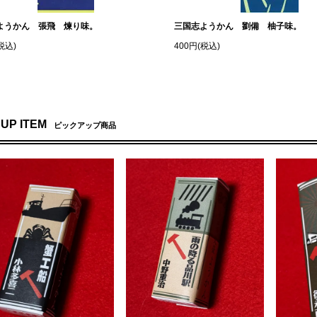
ようかん 張飛 煉り味。
三国志ようかん 劉備 柚子味。
税込)
400円(税込)
 UP ITEM
ピックアップ商品