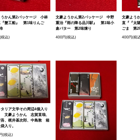
ようかん第2パッケージ 小林
文豪ようかん第2パッケージ 中野
文豪よう
二『蟹工船』 第1味りんご
重治『雨の降る品川駅』 第1味小
直『『太
柿
倉バター 第2味煉り
ごま 第2
(税込)
400円(税込)
400円(税込
レタリア文学その周辺4個入り
ト 文豪ようかん 志賀直哉、
安吾、梶井基次郎、中島敦 箱
は袋入り。
0円(税込)