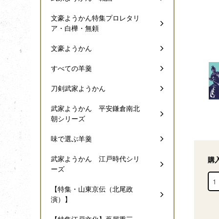
文豪ようかん特集プロレタリ
ア・白樺・無頼
文豪ようかん
すべての羊羹
刀剣武家ようかん
武家ようかん 平安鎌倉南北
朝シリーズ
味で選ぶ羊羹
武家ようかん 江戸時代シリ
購
ーズ
【特集・山東京伝（北尾政
演）】