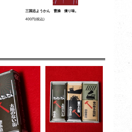
三国志ようかん 曹操 煉り味。
400円(税込)