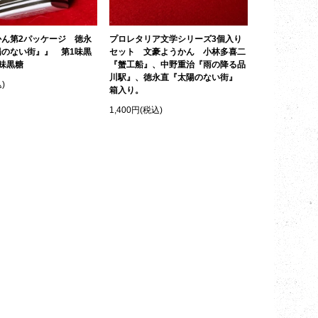
かん第2パッケージ 徳永
プロレタリア文学シリーズ3個入り
陽のない街』』 第1味黒
セット 文豪ようかん 小林多喜二
味黒糖
『蟹工船』、中野重治『雨の降る品
川駅』、徳永直『太陽のない街』
)
箱入り。
1,400円(税込)