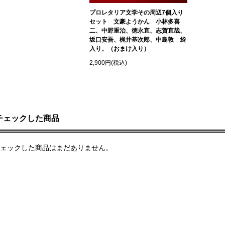
プロレタリア文学その周辺7個入り
セット 文豪ようかん 小林多喜
二、中野重治、徳永直、志賀直哉、
坂口安吾、梶井基次郎、中島敦 袋
入り。（おまけ入り）
2,900円(税込)
チェックした商品
ェックした商品はまだありません。