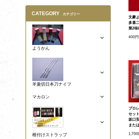
CATEGORY
カテゴリー
文豪
多喜
第2味
400円
ようかん
羊羹切日本刀ナイフ
マカロン
プロ
セッ
坂口
また
1,70
根付けストラップ