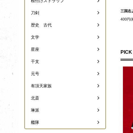
根付けストラップ
三国志
刀剣
400円(
歴史 古代
文学
星座
PICK
干支
元号
有頂天家族
北斎
琳派
艦隊