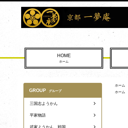
HOME
ホーム
ホーム
GROUP
グループ
ホーム
三国志ようかん
平家物語
武家ようかん 戦国