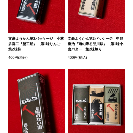
文豪ようかん第2パッケージ 小林
文豪ようかん第2パッケージ 中野
多喜二『蟹工船』 第1味りんご
重治『雨の降る品川駅』 第1味小
第2味柿
倉バター 第2味煉り
400円(税込)
400円(税込)