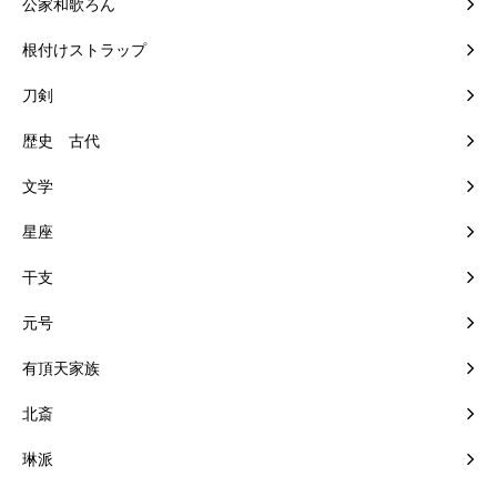
公家和歌ろん
根付けストラップ
刀剣
歴史 古代
文学
星座
干支
元号
有頂天家族
北斎
琳派