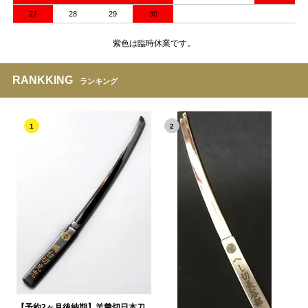
27
28
29
30
紫色は臨時休業です。
RANKKING
ランキング
1
2
【予約2ヶ月後納期】羊羹切日本刀