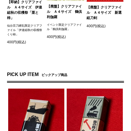
【即納】クリアファイ
【廃盤】クリアファイ
【廃盤】クリアファイ
ル Ａ４サイズ 伊達
ル Ａ４サイズ 鶴倶
ル Ａ４サイズ 新選
組秋の収穫祭「栗と
利伽羅
組刀剣
柿」
イベント限定クリアファイ
400円(税込)
仙台百刀繚乱限定クリアフ
ル「鶴倶利伽羅」
ァイル「伊達組秋の収穫祭
くり柿」
400円(税込)
400円(税込)
PICK UP ITEM
ピックアップ商品