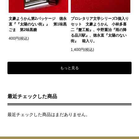
文豪ようかん第2パッケージ 徳永
プロレタリア文学シリーズ3個入り
直『『太陽のない街』』 第1味黒
セット 文豪ようかん 小林多喜
ごま 第2味黒糖
二『蟹工船』、中野重治『雨の降
る品川駅』、徳永直『太陽のない
400円(税込)
街』 箱入り。
1,400円(税込)
もっと見る
最近チェックした商品
最近チェックした商品はまだありません。