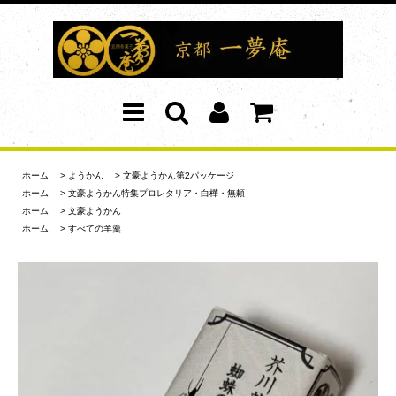
ホーム
>
ようかん
>
文豪ようかん第2パッケージ
ホーム
>
文豪ようかん特集プロレタリア・白樺・無頼
ホーム
>
文豪ようかん
ホーム
>
すべての羊羹