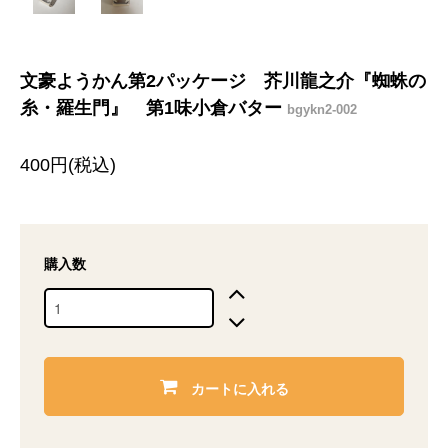
文豪ようかん第2パッケージ 芥川龍之介『蜘蛛の
糸・羅生門』 第1味小倉バター
bgykn2-002
400円(税込)
購入数
カートに入れる