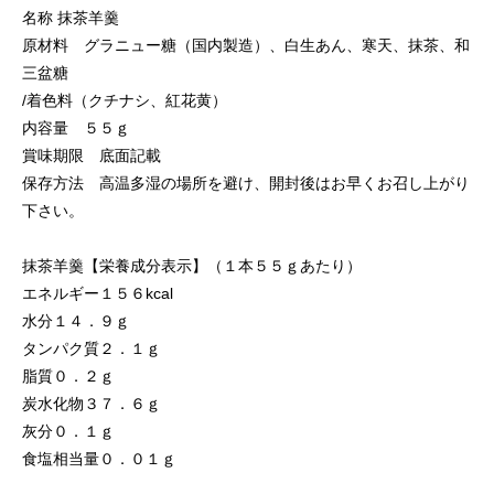
名称 抹茶羊羹
原材料 グラニュー糖（国内製造）、白生あん、寒天、抹茶、和
三盆糖
/着色料（クチナシ、紅花黄）
内容量 ５５ｇ
賞味期限 底面記載
保存方法 高温多湿の場所を避け、開封後はお早くお召し上がり
下さい。
抹茶羊羹【栄養成分表示】（１本５５ｇあたり）
エネルギー１５６kcal
水分１４．９ｇ
タンパク質２．１ｇ
脂質０．２ｇ
炭水化物３７．６ｇ
灰分０．１ｇ
食塩相当量０．０１ｇ