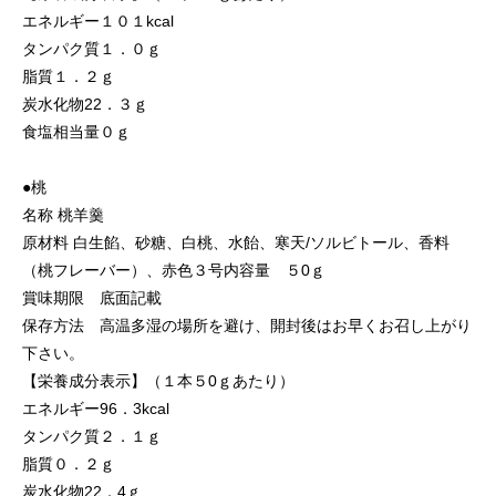
エネルギー１０１kcal
タンパク質１．０ｇ
脂質１．２ｇ
炭水化物22．３ｇ
食塩相当量０ｇ
●桃
名称 桃羊羹
原材料 白生餡、砂糖、白桃、水飴、寒天/ソルビトール、香料
（桃フレーバー）、赤色３号内容量 ５0ｇ
賞味期限 底面記載
保存方法 高温多湿の場所を避け、開封後はお早くお召し上がり
下さい。
【栄養成分表示】（１本５0ｇあたり）
エネルギー96．3kcal
タンパク質２．１ｇ
脂質０．２ｇ
炭水化物22．4ｇ