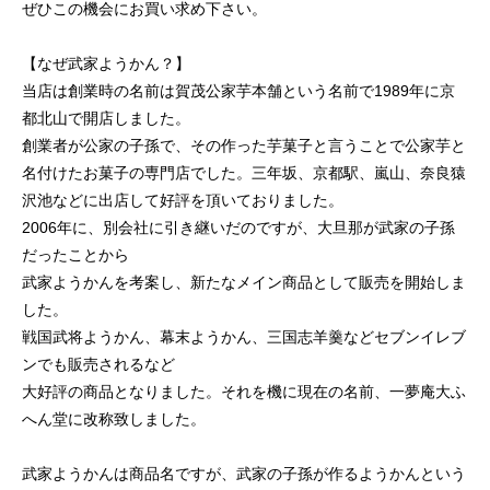
ぜひこの機会にお買い求め下さい。
【なぜ武家ようかん？】
当店は創業時の名前は賀茂公家芋本舗という名前で1989年に京
都北山で開店しました。
創業者が公家の子孫で、その作った芋菓子と言うことで公家芋と
名付けたお菓子の専門店でした。三年坂、京都駅、嵐山、奈良猿
沢池などに出店して好評を頂いておりました。
2006年に、別会社に引き継いだのですが、大旦那が武家の子孫
だったことから
武家ようかんを考案し、新たなメイン商品として販売を開始しま
した。
戦国武将ようかん、幕末ようかん、三国志羊羹などセブンイレブ
ンでも販売されるなど
大好評の商品となりました。それを機に現在の名前、一夢庵大ふ
へん堂に改称致しました。
武家ようかんは商品名ですが、武家の子孫が作るようかんという