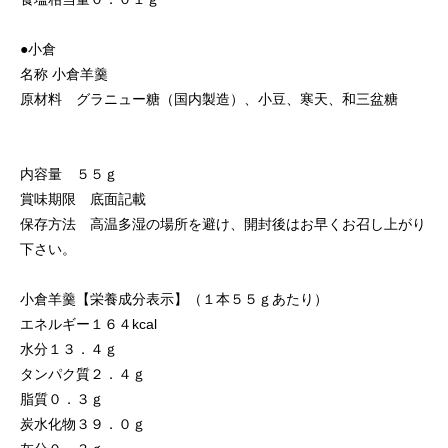
●小倉
名称 小倉羊羹
原材料 グラニュー糖（国内製造）、小豆、寒天、和三盆糖
内容量 ５５ｇ
賞味期限 底面記載
保存方法 高温多湿の場所を避け、開封後はお早くお召し上がり
下さい。
小倉羊羹【栄養成分表示】（１本５５ｇあたり）
エネルギー１６４kcal
水分１３．４ｇ
タンパク質２．４ｇ
脂質０．３ｇ
炭水化物３９．０ｇ