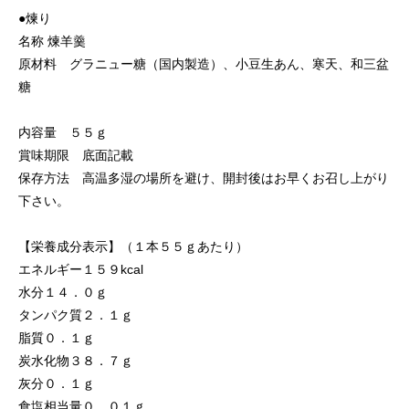
●煉り
名称 煉羊羹
原材料 グラニュー糖（国内製造）、小豆生あん、寒天、和三盆
糖
内容量 ５５ｇ
賞味期限 底面記載
保存方法 高温多湿の場所を避け、開封後はお早くお召し上がり
下さい。
【栄養成分表示】（１本５５ｇあたり）
エネルギー１５９kcal
水分１４．０ｇ
タンパク質２．１ｇ
脂質０．１ｇ
炭水化物３８．７ｇ
灰分０．１ｇ
食塩相当量０．０１ｇ