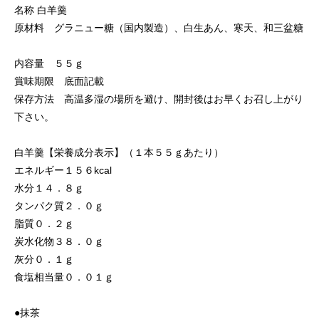
名称 白羊羹
原材料 グラニュー糖（国内製造）、白生あん、寒天、和三盆糖
内容量 ５５ｇ
賞味期限 底面記載
保存方法 高温多湿の場所を避け、開封後はお早くお召し上がり
下さい。
白羊羹【栄養成分表示】（１本５５ｇあたり）
エネルギー１５６kcal
水分１４．８ｇ
タンパク質２．０ｇ
脂質０．２ｇ
炭水化物３８．０ｇ
灰分０．１ｇ
食塩相当量０．０１ｇ
●抹茶