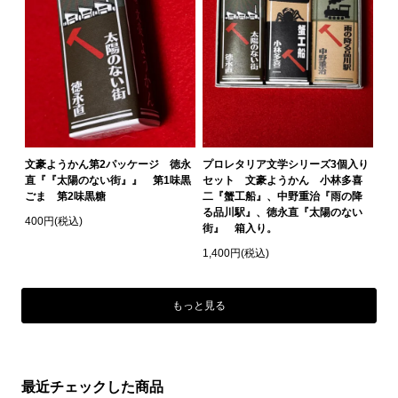
文豪ようかん第2パッケージ 徳永
プロレタリア文学シリーズ3個入り
直『『太陽のない街』』 第1味黒
セット 文豪ようかん 小林多喜
ごま 第2味黒糖
二『蟹工船』、中野重治『雨の降
る品川駅』、徳永直『太陽のない
400円(税込)
街』 箱入り。
1,400円(税込)
もっと見る
最近チェックした商品