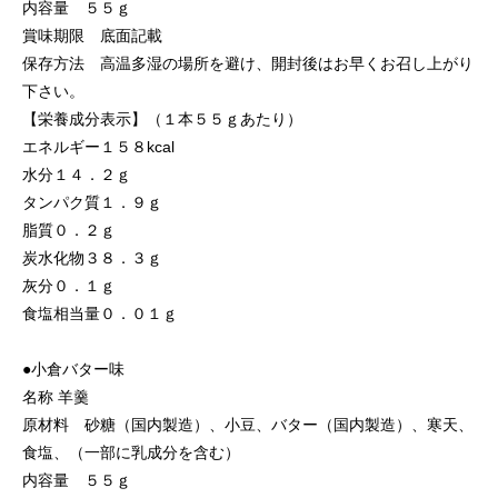
内容量 ５５ｇ
賞味期限 底面記載
保存方法 高温多湿の場所を避け、開封後はお早くお召し上がり
下さい。
【栄養成分表示】（１本５５ｇあたり）
エネルギー１５８kcal
水分１４．２ｇ
タンパク質１．９ｇ
脂質０．２ｇ
炭水化物３８．３ｇ
灰分０．１ｇ
食塩相当量０．０１ｇ
●小倉バター味
名称 羊羹
原材料 砂糖（国内製造）、小豆、バター（国内製造）、寒天、
食塩、（一部に乳成分を含む）
内容量 ５５ｇ