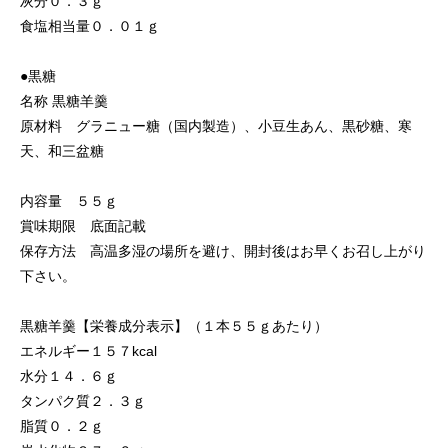
灰分０．３ｇ
食塩相当量０．０１ｇ
●黒糖
名称 黒糖羊羹
原材料 グラニュー糖（国内製造）、小豆生あん、黒砂糖、寒
天、和三盆糖
内容量 ５５ｇ
賞味期限 底面記載
保存方法 高温多湿の場所を避け、開封後はお早くお召し上がり
下さい。
黒糖羊羹【栄養成分表示】（１本５５ｇあたり）
エネルギー１５７kcal
水分１４．６ｇ
タンパク質２．３ｇ
脂質０．２ｇ