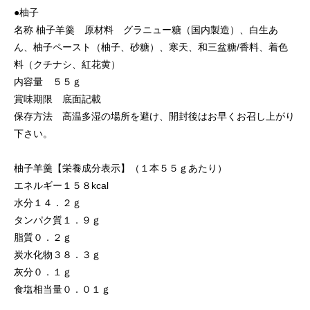
●柚子
名称 柚子羊羹 原材料 グラニュー糖（国内製造）、白生あ
ん、柚子ペースト（柚子、砂糖）、寒天、和三盆糖/香料、着色
料（クチナシ、紅花黄）
内容量 ５５ｇ
賞味期限 底面記載
保存方法 高温多湿の場所を避け、開封後はお早くお召し上がり
下さい。
柚子羊羹【栄養成分表示】（１本５５ｇあたり）
エネルギー１５８kcal
水分１４．２ｇ
タンパク質１．９ｇ
脂質０．２ｇ
炭水化物３８．３ｇ
灰分０．１ｇ
食塩相当量０．０１ｇ