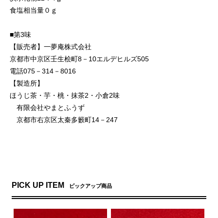
食塩相当量０ｇ
■第3味
【販売者】一夢庵株式会社
京都市中京区壬生桧町8－10エルデヒルズ505
電話075－314－8016
【製造所】
ほうじ茶・芋・桃・抹茶2・小倉2味
有限会社やまとふうず
京都市右京区太秦多籔町14－247
PICK UP ITEM
ピックアップ商品