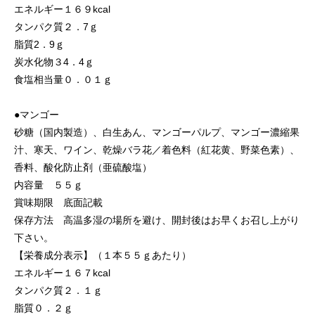
エネルギー１６９kcal
タンパク質２．7ｇ
脂質2．9ｇ
炭水化物３4．4ｇ
食塩相当量０．０１ｇ
●マンゴー
砂糖（国内製造）、白生あん、マンゴーパルプ、マンゴー濃縮果
汁、寒天、ワイン、乾燥バラ花／着色料（紅花黄、野菜色素）、
香料、酸化防止剤（亜硫酸塩）
内容量 ５５ｇ
賞味期限 底面記載
保存方法 高温多湿の場所を避け、開封後はお早くお召し上がり
下さい。
【栄養成分表示】（１本５５ｇあたり）
エネルギー１６７kcal
タンパク質２．１ｇ
脂質０．２ｇ