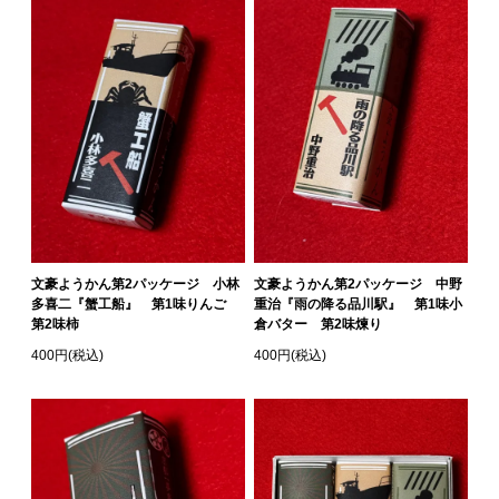
文豪ようかん第2パッケージ 小林
文豪ようかん第2パッケージ 中野
多喜二『蟹工船』 第1味りんご
重治『雨の降る品川駅』 第1味小
第2味柿
倉バター 第2味煉り
400円(税込)
400円(税込)