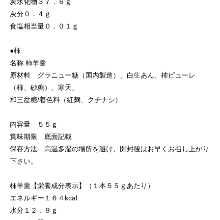
炭水化物３７．６ｇ
灰分０．４ｇ
食塩相当量０．０１ｇ
●柿
名称 柿羊羹
原材料 グラニュー糖（国内製造）、白生あん、柿ピューレ
（柿、砂糖）、寒天、
和三盆糖/着色料（紅麹、クチナシ）
内容量 ５５ｇ
賞味期限 底面記載
保存方法 高温多湿の場所を避け、開封後はお早くお召し上がり
下さい。
柿羊羹【栄養成分表示】（１本５５ｇあたり）
エネルギー１６４kcal
水分１２．９ｇ