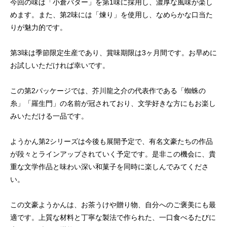
今回の味は「小倉バター」を第1味に採用し、濃厚な風味が楽し
めます。また、第2味には「煉り」を使用し、なめらかな口当た
りが魅力的です。
第3味は季節限定生産であり、賞味期限は3ヶ月間です。お早めに
お試しいただければ幸いです。
この第2パッケージでは、芥川龍之介の代表作である「蜘蛛の
糸」「羅生門」の名前が冠されており、文学好きな方にもお楽し
みいただける一品です。
ようかん第2シリーズは今後も展開予定で、有名文豪たちの作品
が段々とラインアップされていく予定です。是非この機会に、貴
重な文学作品と味わい深い和菓子を同時に楽しんでみてくださ
い。
この文豪ようかんは、お茶うけや贈り物、自分へのご褒美にも最
適です。上質な材料と丁寧な製法で作られた、一口食べるたびに