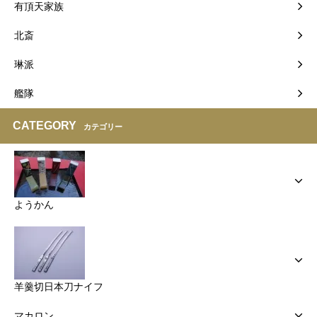
有頂天家族
北斎
琳派
艦隊
CATEGORY
カテゴリー
ようかん
羊羹切日本刀ナイフ
マカロン