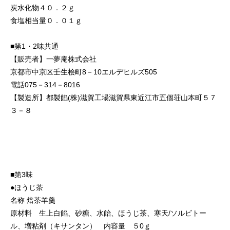
炭水化物４０．２ｇ
食塩相当量０．０１ｇ
■第1・2味共通
【販売者】一夢庵株式会社
京都市中京区壬生桧町8－10エルデヒルズ505
電話075－314－8016
【製造所】都製餡(株)滋賀工場滋賀県東近江市五個荘山本町５７
３－８
■第3味
●ほうじ茶
名称 焙茶羊羹
原材料 生上白餡、砂糖、水飴、ほうじ茶、寒天/ソルビトー
ル、増粘剤（キサンタン） 内容量 ５0ｇ