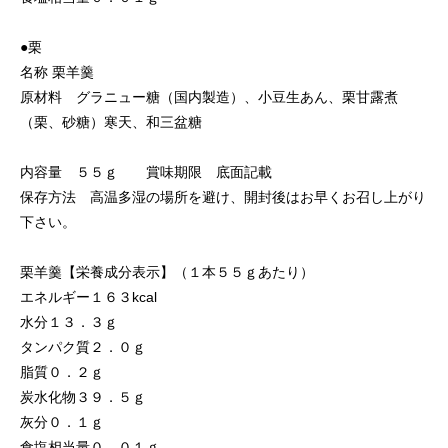
●栗
名称 栗羊羹
原材料 グラニュー糖（国内製造）、小豆生あん、栗甘露煮
（栗、砂糖）寒天、和三盆糖
内容量 ５５ｇ 賞味期限 底面記載
保存方法 高温多湿の場所を避け、開封後はお早くお召し上がり
下さい。
栗羊羹【栄養成分表示】（１本５５ｇあたり）
エネルギー１６３kcal
水分１３．３ｇ
タンパク質２．０ｇ
脂質０．２ｇ
炭水化物３９．５ｇ
灰分０．１ｇ
食塩相当量０．０１ｇ