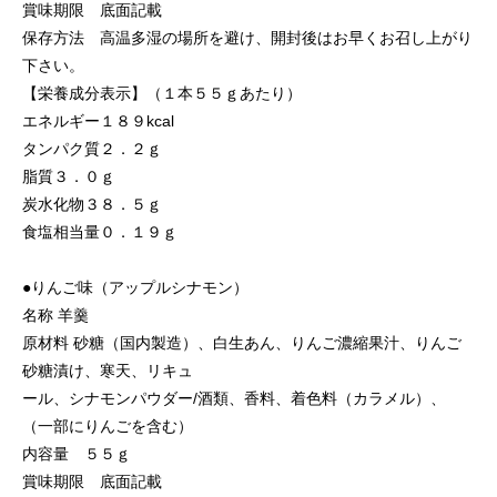
賞味期限 底面記載
保存方法 高温多湿の場所を避け、開封後はお早くお召し上がり
下さい。
【栄養成分表示】（１本５５ｇあたり）
エネルギー１８９kcal
タンパク質２．２ｇ
脂質３．０ｇ
炭水化物３８．５ｇ
食塩相当量０．１９ｇ
●りんご味（アップルシナモン）
名称 羊羹
原材料 砂糖（国内製造）、白生あん、りんご濃縮果汁、りんご
砂糖漬け、寒天、リキュ
ール、シナモンパウダー/酒類、香料、着色料（カラメル）、
（一部にりんごを含む）
内容量 ５５ｇ
賞味期限 底面記載