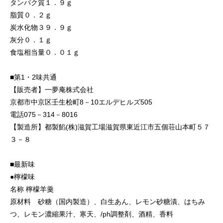
タンパク質１．９ｇ
脂質０．２ｇ
炭水化物３９．９ｇ
灰分０．１ｇ
食塩相当量０．０１ｇ
■第1・2味共通
【販売者】一夢庵株式会社
京都市中京区壬生桧町8－10エルデヒルズ505
電話075－314－8016
【製造所】都製餡(株)滋賀工場滋賀県東近江市五個荘山本町５７
３－８
■最新味
●檸檬味
名称 檸檬羊羹
原材料 砂糖（国内製造）、白生あん、レモン砂糖漬、はちみ
つ、レモン濃縮果汁、寒天、/ph調整剤、酒精、香料