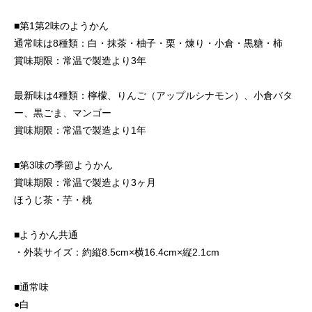
■第1第2味のようかん
通常味は8種類：白・抹茶・柚子・栗・煉り・小倉・黒糖・柿
賞味期限：常温で製造より3年
最新味は4種類：檸檬、りんご（アップルシナモン）、小倉バタ
ー、黒ごま、マンゴー
賞味期限：常温で製造より1年
■第3味の季節ようかん
賞味期限：常温で製造より3ヶ月
ほうじ茶・芋・桃
■ようかん共通
・外装サイズ：約縦8.5cm×横16.4cm×縦2.1cm
■通常味
●白