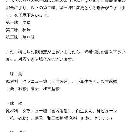
こちらの商品の第一味は栗味のようかんとなります。商品在庫の
都合により、以下の第二味、第三味に変更となる場合がございま
す。御了承下さいませ。
第一味 栗味
第二味 柿味
第三味 煉り味
また、特に味の御指定がございましたら、備考欄にお書き下さい
ませ。対応できる場合がございます。
・味 栗
原材料 グラニュー糖（国内製造）、小豆生あん、栗甘露煮
（栗、砂糖）寒天、和三盆糖
・味 柿
原材料 グラニュー糖（国内製造）、白生あん、柿ピューレ
（柿、砂糖）、寒天、和三盆糖/着色料（紅麹、クチナシ）