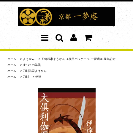
ホーム
>
ようかん
>
刀剣武家ようかん -4代目パッケージ- 一夢庵33周年記念
ホーム
>
すべての羊羹
ホーム
>
刀剣武家ようかん
ホーム
>
刀剣
>
伊達