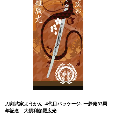
刀剣武家ようかん -4代目パッケージ- 一夢庵33周
年記念 大倶利伽羅広光