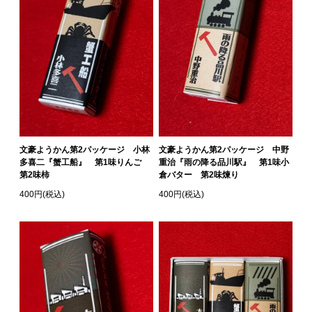
文豪ようかん第2パッケージ 小林
文豪ようかん第2パッケージ 中野
多喜二『蟹工船』 第1味りんご
重治『雨の降る品川駅』 第1味小
第2味柿
倉バター 第2味煉り
400円(税込)
400円(税込)