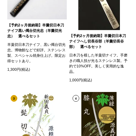
【予約2ヶ月後納期】羊羹切日本刀
ナイフ黒い燭台切光忠（羊羹切光
【予約2ヶ月後納期】羊羹切日本刀
忠） 選べるセット
ナイフへし切長谷部（羊羹切長谷
羊羹切日本刀ナイフ、黒い燭台切光
部） 選べるセット
忠。博物館などで好評。ステンレス
日本刀を模した羊羹切ナイフ。手磨
製、スペシャル焼身仕上げ。限定お
きの職人技が光るステンレス製。予
得セットあり。
約で10%OFF。美しく実用的な逸
1,300円(税込)
品。
1,000円(税込)
3
4