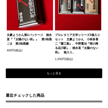
文豪ようかん第2パッケージ 徳永
プロレタリア文学シリーズ3個入り
直『『太陽のない街』』 第1味黒
セット 文豪ようかん 小林多喜
ごま 第2味黒糖
二『蟹工船』、中野重治『雨の降
る品川駅』、徳永直『太陽のない
400円(税込)
街』 箱入り。
1,400円(税込)
もっと見る
最近チェックした商品