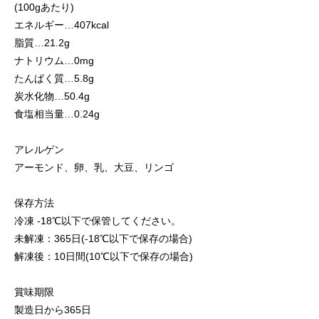
(100gあたり)
エネルギー…407kcal
脂質…21.2g
ナトリウム…0mg
たんぱく質…5.8g
炭水化物…50.4g
食塩相当量…0.24g
アレルゲン
アーモンド、卵、乳、大豆、リンゴ
保存方法
冷凍 -18℃以下で保管してください。
未解凍：365日(-18℃以下で保存の場合)
解凍後：10日間(10℃以下で保存の場合)
賞味期限
製造日から365日