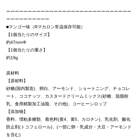
ーーーーーーーーーーーーーーーーーーーーーーーーーーーーー
ーーーーーーーーーー
■マンゴー味（Rマカロン常温保存可能）
【1個当たりのサイズ】
約47mmΦ
【1個当たりの重さ】
約19g
原材料
【原材料】
砂糖(国内製造)、卵白、アーモンド、ショートニング、チョコレ
ート、ココナッツ、カスタードクリームミックス(砂糖、脱脂粉
乳、食用精製加工油脂、その他)、コーヒーシロップ
【添加物】
香料、増粘多糖類、着色料(黄4、黄5、カロチン)、乳化剤、酸化
防止剤(トコフェロール)、(一部に卵・乳成分・大豆・アーモンド
を含む)