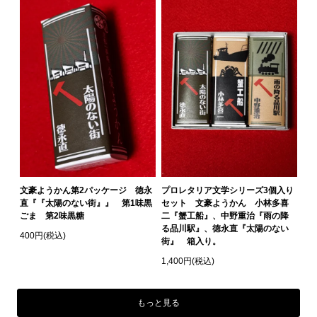
文豪ようかん第2パッケージ 徳永
プロレタリア文学シリーズ3個入り
直『『太陽のない街』』 第1味黒
セット 文豪ようかん 小林多喜
ごま 第2味黒糖
二『蟹工船』、中野重治『雨の降
る品川駅』、徳永直『太陽のない
400円(税込)
街』 箱入り。
1,400円(税込)
もっと見る