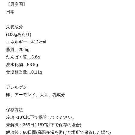
【原産国】
日本
栄養成分
(100gあたり)
エネルギー…412kcal
脂質…20.5g
たんぱく質…5.8g
炭水化物…53.9g
食塩相当量…0.11g
アレルゲン
卵、アーモンド、大豆、乳成分
保存方法
冷凍 -18℃以下で保管してください。
未解凍：365日(-18℃以下で保存の場合)
解凍後：60日間(高温多湿を避けた場所で保管した場合)