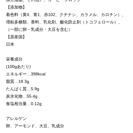
【添加物】
着色料（黄4、青1、赤102、クチナシ、カラメル、カロチン）、
増粘多糖類、香料、乳化剤、酸化防止剤（トコフェロール）、
（一部に卵・乳成分・大豆を含む）
【原産国】
日本
栄養成分
(100gあたり)
エネルギー…398kcal
脂質…18.3g
たんぱく質…5.9g
炭水化物…55.4g
食塩相当量…0.12g
アレルゲン
卵、アーモンド、大豆、乳成分