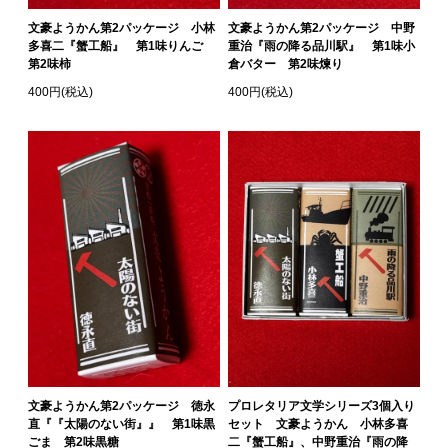
文豪ようかん第2パッケージ 小林
文豪ようかん第2パッケージ 中野
多喜二『蟹工船』 第1味りんご
重治『雨の降る品川駅』 第1味小
第2味柿
倉バター 第2味煉り
400円(税込)
400円(税込)
文豪ようかん第2パッケージ 徳永
プロレタリア文学シリーズ3個入り
直『『太陽のない街』』 第1味黒
セット 文豪ようかん 小林多喜
ごま 第2味黒糖
二『蟹工船』、中野重治『雨の降