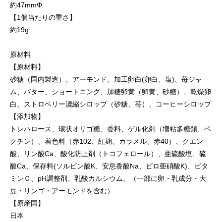
約47mmΦ
【1個当たりの重さ】
約19g
原材料
【原材料】
砂糖（国内製造）、アーモンド、加工卵白(卵白、塩)、苺ジャ
ム、バター、ショートニング、加糖卵黄（卵黄、砂糖）、乾燥卵
白、ストロベリー濃縮シロップ（砂糖、苺）、コーヒーシロップ
【添加物】
トレハロース、環状オリゴ糖、香料、ゲル化剤（増粘多糖類、ペ
クチン）、着色料（赤102、紅麹、カラメル、赤40）、クエン
酸、リン酸Ca、酸化防止剤（トコフェロール）、亜硫酸塩、硫
酸Ca、保存料(ソルビン酸K、安息香酸Na、ピロ亜硝酸K)、ビタ
ミンＣ、pH調整剤、乳酸カルシウム、（一部に卵・乳成分・大
豆・リンゴ・アーモンドを含む）
【原産国】
日本