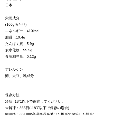
日本
栄養成分
(100gあたり)
エネルギー…410kcal
脂質…19.4g
たんぱく質…5.9g
炭水化物…55.5g
食塩相当量…0.12g
アレルゲン
卵、大豆、乳成分
保存方法
冷凍 -18℃以下で保管してください。
未解凍：365日(-18℃以下で保存の場合)
解凍後：60日間(高温多湿を避けた場所で保管した場合)