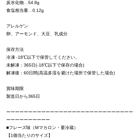
炭水化物…54.8g
食塩相当量…0.12g
アレルゲン
卵、アーモンド、大豆、乳成分
保存方法
冷凍 -18℃以下で保管してください。
未解凍：365日(-18℃以下で保存の場合)
解凍後：60日間(高温多湿を避けた場所で保管した場合)
賞味期限
製造日から365日
ーーーーーーーーーーーーーーーーーーーーーーーーーーーーー
ーーーーーーーーーー
■フレーズ味（Mマカロン・要冷蔵）
【1個当たりのサイズ】