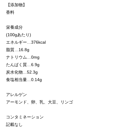
【添加物】
香料
栄養成分
(100gあたり)
エネルギー…376kcal
脂質…16.8g
ナトリウム…0mg
たんぱく質…6.9g
炭水化物…52.3g
食塩相当量…0.14g
アレルゲン
アーモンド、卵、乳、大豆、リンゴ
コンタミネーション
記載なし