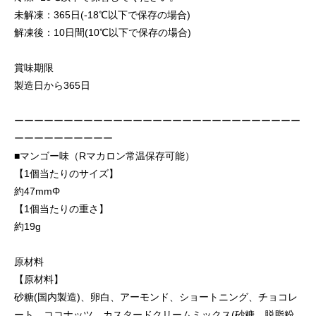
未解凍：365日(-18℃以下で保存の場合)
解凍後：10日間(10℃以下で保存の場合)
賞味期限
製造日から365日
ーーーーーーーーーーーーーーーーーーーーーーーーーーーーー
ーーーーーーーーーー
■マンゴー味（Rマカロン常温保存可能）
【1個当たりのサイズ】
約47mmΦ
【1個当たりの重さ】
約19g
原材料
【原材料】
砂糖(国内製造)、卵白、アーモンド、ショートニング、チョコレ
ート、ココナッツ、カスタードクリームミックス(砂糖、脱脂粉