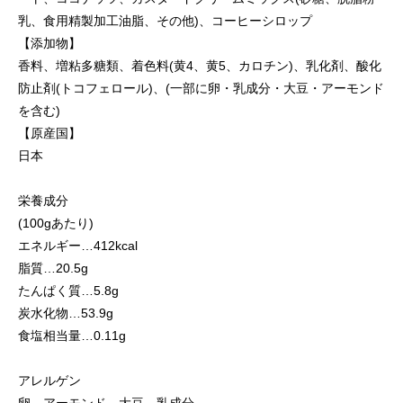
乳、食用精製加工油脂、その他)、コーヒーシロップ
【添加物】
香料、増粘多糖類、着色料(黄4、黄5、カロチン)、乳化剤、酸化
防止剤(トコフェロール)、(一部に卵・乳成分・大豆・アーモンド
を含む)
【原産国】
日本
栄養成分
(100gあたり)
エネルギー…412kcal
脂質…20.5g
たんぱく質…5.8g
炭水化物…53.9g
食塩相当量…0.11g
アレルゲン