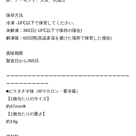
卵、アーモンド、大豆、乳成分
保存方法
冷凍 -18℃以下で保管してください。
未解凍：365日(-18℃以下で保存の場合)
解凍後：60日間(高温多湿を避けた場所で保管した場合)
賞味期限
製造日から365日
ーーーーーーーーーーーーーーーーーーーーーーーーーーーーー
ーーーーーーーーーー
■ピスタチオ味（Mマカロン・要冷蔵）
【1個当たりのサイズ】
約47mmΦ
【1個当たりの重さ】
約19g