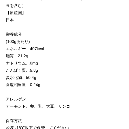
豆を含む）
【原産国】
日本
栄養成分
(100gあたり)
エネルギー…407kcal
脂質…21.2g
ナトリウム…0mg
たんぱく質…5.8g
炭水化物…50.4g
食塩相当量…0.24g
アレルゲン
アーモンド、卵、乳、大豆、リンゴ
保存方法
冷凍 -18℃以下で保管してください。