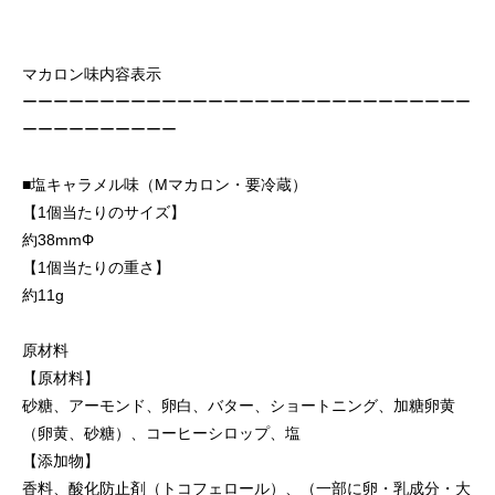
マカロン味内容表示
ーーーーーーーーーーーーーーーーーーーーーーーーーーーーー
ーーーーーーーーーー
■塩キャラメル味（Mマカロン・要冷蔵）
【1個当たりのサイズ】
約38mmΦ
【1個当たりの重さ】
約11g
原材料
【原材料】
砂糖、アーモンド、卵白、バター、ショートニング、加糖卵黄
（卵黄、砂糖）、コーヒーシロップ、塩
【添加物】
香料、酸化防止剤（トコフェロール）、（一部に卵・乳成分・大