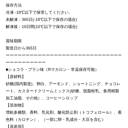
保存方法
冷凍 -18℃以下で保管してください。
未解凍：365日(-18℃以下で保存の場合)
解凍後：10日間(10℃以下で保存の場合)
賞味期限
製造日から365日
ーーーーーーーーーーーーーーーーーーーーーーーーーーーーー
ーーーーーーーーーー
■ショコラ・ブラン味（Rマカロン・常温保存可能）
【原材料】
砂糖(国内製造)、卵白、アーモンド、ショートニング、チョコレ
ート、カスタードクリームミックス(砂糖、脱脂粉乳、食用精製
加工油脂、その他）、コーヒーシロップ
【添加物】
増粘多糖類、香料、乳化剤、酸化防止剤（トコフェロール）、着
色料（カロチン）、（一部に卵・乳成分・大豆を含む）
【原産国】